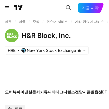
지금 시작
마켓
/
미국
/
주식
/
컨슈머 서비스
/
기타 컨슈머 서비스
/
H&R Block, Inc.
HRB
New York Stock Exchange
오버뷰
파이낸셜
문서
커뮤니티
테크니컬즈
전망
시즌별
옵션
ET
뒤로