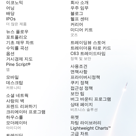
이코노믹
회사 소개
어닝
우주 임무
배당
블로그
IPOs
헬프 센터
더 많은 제품
커리어
미디어 키트
뉴스 플로우
굿즈
포트폴리오
기초 재무 차트
트레이딩뷰 스토어
수익률 곡선
트레이더용 타로 카드
옵션
C63 트레이드타임
거시경제 지도
정책 및 보안
Pine Script®
사용조건
앱
면책사항
모바일
프라이버시정책
데스크탑
쿠키 정책
커뮤니티
접근성 정책
보안 팁
소셜 네트웍
버그 바운티 프로그램
사랑의 벽
상태 페이지
프렌드 리퍼하기
비즈니스 솔루션
크리에이터 프로그램
하우스룰
위젯
모더레이터
차팅 라이브러리
아이디어
Lightweight Charts™
고급 차트
트레이딩