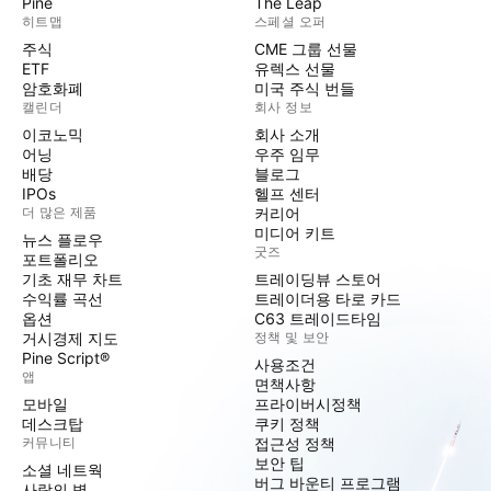
Pine
The Leap
히트맵
스페셜 오퍼
주식
CME 그룹 선물
ETF
유렉스 선물
암호화폐
미국 주식 번들
캘린더
회사 정보
이코노믹
회사 소개
어닝
우주 임무
배당
블로그
IPOs
헬프 센터
더 많은 제품
커리어
미디어 키트
뉴스 플로우
굿즈
포트폴리오
기초 재무 차트
트레이딩뷰 스토어
수익률 곡선
트레이더용 타로 카드
옵션
C63 트레이드타임
거시경제 지도
정책 및 보안
Pine Script®
사용조건
앱
면책사항
모바일
프라이버시정책
데스크탑
쿠키 정책
커뮤니티
접근성 정책
보안 팁
소셜 네트웍
버그 바운티 프로그램
사랑의 벽