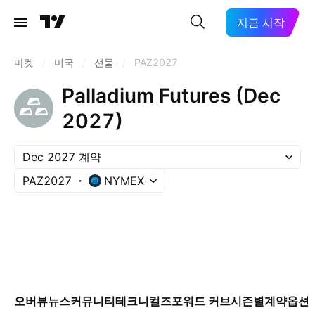
지금 시작
마켓
/
미국
/
선물
/
PAZ2027
Palladium Futures (Dec
2027)
Dec 2027 계약
PAZ2027
NYMEX
오버뷰
뉴스
커뮤니티
테크니컬즈
포워드 커브
시즌별
계약
옵션