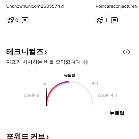
TARGET : 1485.8 
UnknownUnicorn2535574의
Poincareconjecture의
1435.3 STOP : 15
0
1
테크니컬즈
지표가 시사하는 바를
요약합니다.
뉴트럴
셀
바이
스트롱 셀
스트롱 바이
뉴트럴
포워드
커브