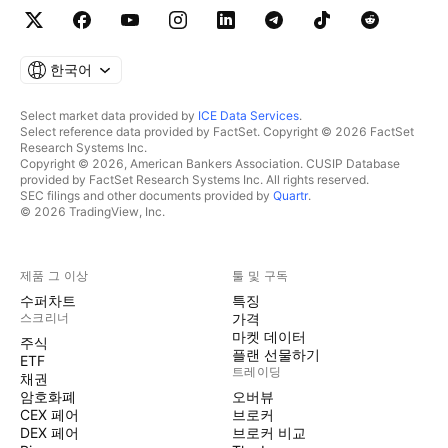
한국어
Select market data provided by
ICE Data Services
.
Select reference data provided by FactSet. Copyright © 2026 FactSet
Research Systems Inc.
Copyright © 2026, American Bankers Association. CUSIP Database
provided by FactSet Research Systems Inc. All rights reserved.
SEC filings and other documents provided by
Quartr
.
© 2026 TradingView, Inc.
제품 그 이상
툴 및 구독
수퍼차트
특징
스크리너
가격
마켓 데이터
주식
플랜 선물하기
ETF
트레이딩
채권
암호화폐
오버뷰
CEX 페어
브로커
DEX 페어
브로커 비교