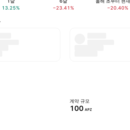
1달
6달
올해 초부터 현
13.25%
−23.41%
−20.40%
요
계약 규모
100
APZ