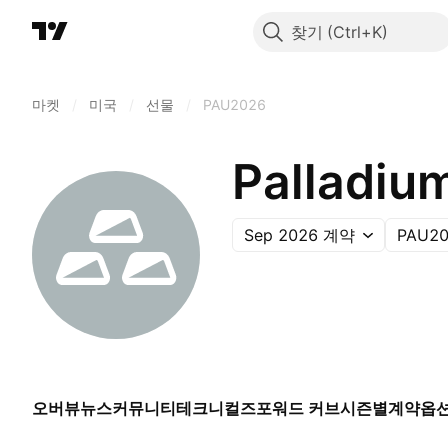
찾기
마켓
/
미국
/
선물
/
PAU2026
Palladiu
Sep 2026 계약
PAU2
오버뷰
뉴스
커뮤니티
테크니컬즈
포워드 커브
시즌별
계약
옵