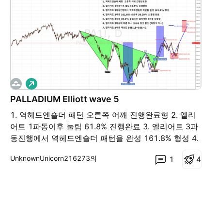
롱
PALLADIUM Elliott wave 5
1. 역헤드엔숄더 패턴 오른쪽 어깨 진행완료형 2. 엘리
어트 1파동이후 눌림 61.8% 진행완료 3. 엘리어트 3파
동진행에서 역헤드엔숄더 패턴을 완성 161.8% 형성 4.
엘리어트 3파동 161,8% 상승후 38.20% 되돌림 완료
UnknownUnicorn216273의
1
4
5. 엘리어트 4파동 38.2% 눌림이후 엘리어트 5파동 진
행형 6. 엘리어트 5파동에 따른 최소 상승폭 형성 볼것
(파랑색 박스) 7. 엘리어트 5파동 예상값
868.15~938.40 PA1! PA2!