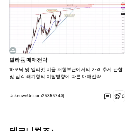
팔라듐 매매전략
하모닉 및 엘리엇 비율 저항부근에서의 가격 추세 관찰
및 삼각 쐐기형의 이탈방향에 따른 매매전략
UnknownUnicorn2535574의
0
테크니컬즈