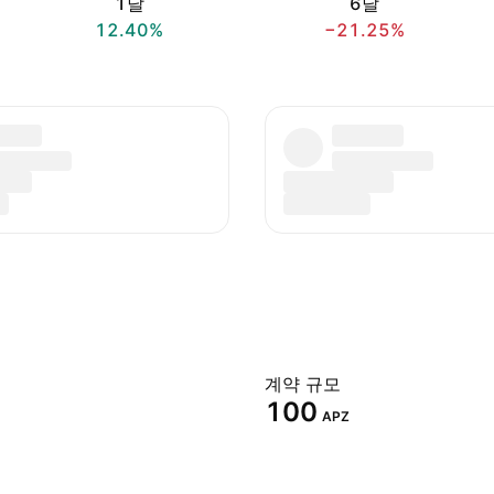
1달
6달
12.40%
−21.25%
계약 규모
100
APZ