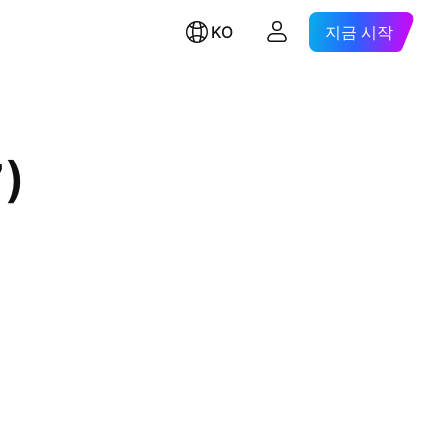
KO
지금 시작
7)