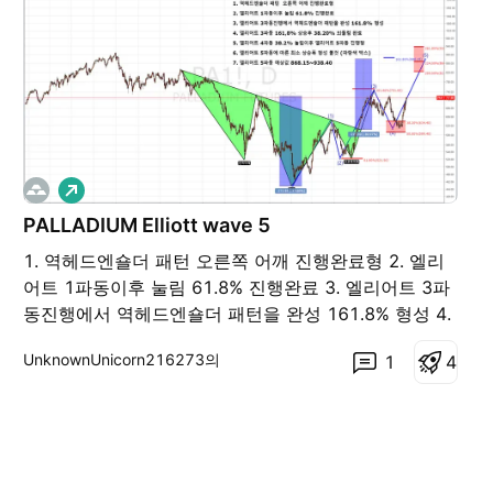
롱
PALLADIUM Elliott wave 5
1. 역헤드엔숄더 패턴 오른쪽 어깨 진행완료형 2. 엘리
어트 1파동이후 눌림 61.8% 진행완료 3. 엘리어트 3파
동진행에서 역헤드엔숄더 패턴을 완성 161.8% 형성 4.
엘리어트 3파동 161,8% 상승후 38.20% 되돌림 완료
UnknownUnicorn216273의
1
4
5. 엘리어트 4파동 38.2% 눌림이후 엘리어트 5파동 진
행형 6. 엘리어트 5파동에 따른 최소 상승폭 형성 볼것
(파랑색 박스) 7. 엘리어트 5파동 예상값
868.15~938.40 PA1! PA2!