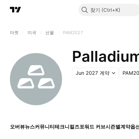
찾기
마켓
/
미국
/
선물
/
PAM2027
Palladiu
Jun 2027 계약
PAM20
오버뷰
뉴스
커뮤니티
테크니컬즈
포워드 커브
시즌별
계약
옵