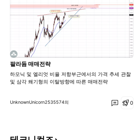
팔라듐 매매전략
하모닉 및 엘리엇 비율 저항부근에서의 가격 추세 관찰
및 삼각 쐐기형의 이탈방향에 따른 매매전략
UnknownUnicorn2535574의
0
테크니컬즈