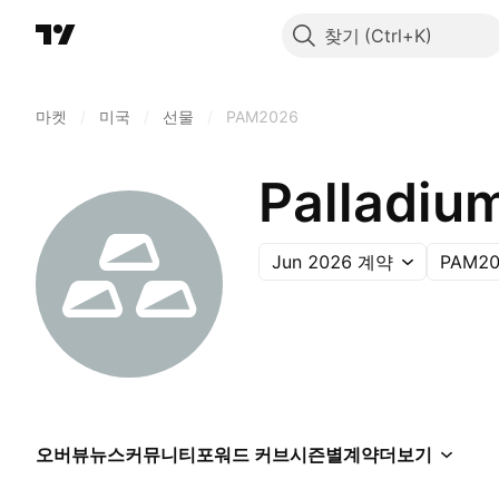
찾기
마켓
/
미국
/
선물
/
PAM2026
Palladiu
Jun 2026 계약
PAM20
오버뷰
뉴스
커뮤니티
포워드 커브
시즌별
계약
더보기