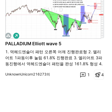
롱
PALLADIUM Elliott wave 5
1. 역헤드엔숄더 패턴 오른쪽 어깨 진행완료형 2. 엘리
어트 1파동이후 눌림 61.8% 진행완료 3. 엘리어트 3파
동진행에서 역헤드엔숄더 패턴을 완성 161.8% 형성 4.
엘리어트 3파동 161,8% 상승후 38.20% 되돌림 완료
UnknownUnicorn216273의
1
4
5. 엘리어트 4파동 38.2% 눌림이후 엘리어트 5파동 진
행형 6. 엘리어트 5파동에 따른 최소 상승폭 형성 볼것
(파랑색 박스) 7. 엘리어트 5파동 예상값
868.15~938.40 PA1! PA2!