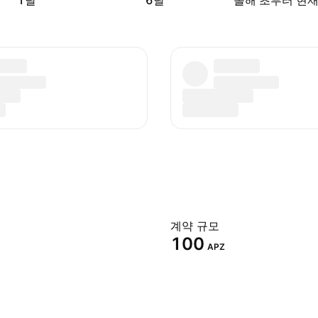
1달
6달
올해 초부터 현
계약 규모
100
APZ