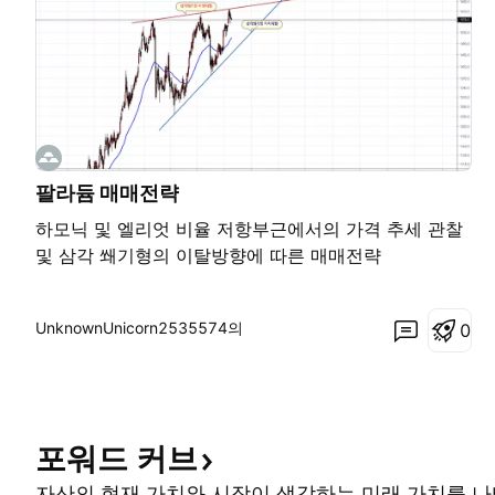
팔라듐 매매전략
하모닉 및 엘리엇 비율 저항부근에서의 가격 추세 관찰
및 삼각 쐐기형의 이탈방향에 따른 매매전략
UnknownUnicorn2535574의
0
포워드
커브
자산의 현재 가치와 시장이 생각하는 미래 가치를 나