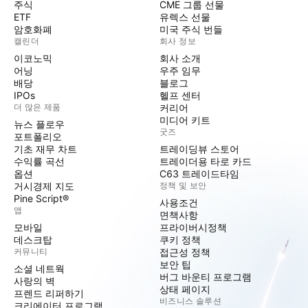
주식
CME 그룹 선물
ETF
유렉스 선물
암호화폐
미국 주식 번들
캘린더
회사 정보
이코노믹
회사 소개
어닝
우주 임무
배당
블로그
IPOs
헬프 센터
더 많은 제품
커리어
미디어 키트
뉴스 플로우
굿즈
포트폴리오
기초 재무 차트
트레이딩뷰 스토어
수익률 곡선
트레이더용 타로 카드
옵션
C63 트레이드타임
거시경제 지도
정책 및 보안
Pine Script®
사용조건
앱
면책사항
모바일
프라이버시정책
데스크탑
쿠키 정책
커뮤니티
접근성 정책
보안 팁
소셜 네트웍
버그 바운티 프로그램
사랑의 벽
상태 페이지
프렌드 리퍼하기
비즈니스 솔루션
크리에이터 프로그램