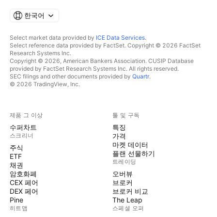
한국어
Select market data provided by
ICE Data Services
.
Select reference data provided by FactSet. Copyright © 2026 FactSet
Research Systems Inc.
Copyright © 2026, American Bankers Association. CUSIP Database
provided by FactSet Research Systems Inc. All rights reserved.
SEC filings and other documents provided by
Quartr
.
© 2026 TradingView, Inc.
제품 그 이상
툴 및 구독
수퍼차트
특징
스크리너
가격
마켓 데이터
주식
플랜 선물하기
ETF
트레이딩
채권
암호화폐
오버뷰
CEX 페어
브로커
DEX 페어
브로커 비교
Pine
The Leap
히트맵
스페셜 오퍼