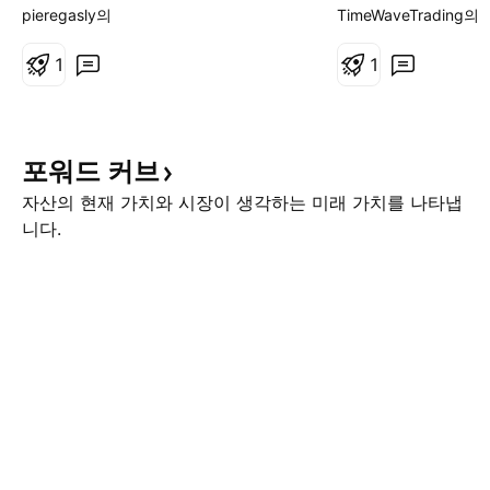
그 힘이 어마어마한 종목 중 하나다
습니다. 성경말씀대
pieregasly의
TimeWaveTrading의
1984년~2003년 대략 20년동안 강
승(인플레이션)이 
한 변동성을 주지만 결국 20년에 걸
1
를 막을 수가 없을 
1
친 박스권 차트안에서의 힘이 응축
호르무즈 해협 봉쇄
되고 2003년부터 2008년까지 골디
지 않습니다. 서로
락스 자산시장의 대호황을 겪으며
끌 것인데, 이유는
포워드
커브
어마어마한 힘을 발산하면서 터졌는
입니다. 시간이 갈 
데 결국 2008년 서브프라이임이 터
커질 것입니다. 여
자산의 현재 가치와 시장이 생각하는 미래 가치를 나타냅
짐과 동시에 원유는 고점을 찍었다
싸울 것입니다. 이게
니다.
이 당시에는 어마어마한 생산성이
랑이 사라졌기 때문
발산 되면서 원유의 폭발적인 수요
은 회개하시오. ‘복
가 원유 가격의 인상