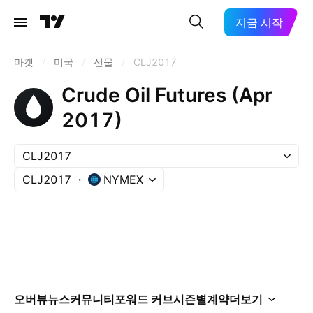
지금 시작
마켓
/
미국
/
선물
/
CLJ2017
Crude Oil Futures (Apr
2017)
CLJ2017
CLJ2017
NYMEX
오버뷰
뉴스
커뮤니티
포워드 커브
시즌별
계약
더보기