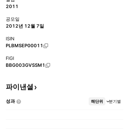
2011
공모일
2012년 12월 7일
ISIN
PLBMSEP00011
FIGI
BBG003GVSSM1
파이낸셜
성과
해단위
더보기
분기별