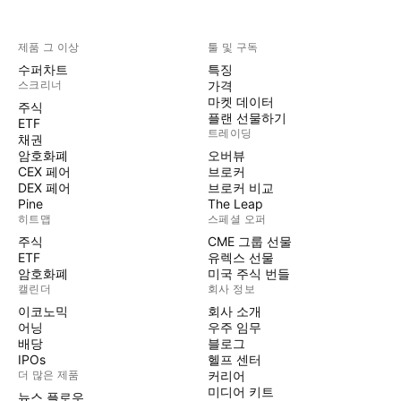
제품 그 이상
툴 및 구독
수퍼차트
특징
스크리너
가격
마켓 데이터
주식
플랜 선물하기
ETF
트레이딩
채권
암호화폐
오버뷰
CEX 페어
브로커
DEX 페어
브로커 비교
Pine
The Leap
히트맵
스페셜 오퍼
주식
CME 그룹 선물
ETF
유렉스 선물
암호화폐
미국 주식 번들
캘린더
회사 정보
이코노믹
회사 소개
어닝
우주 임무
배당
블로그
IPOs
헬프 센터
더 많은 제품
커리어
미디어 키트
뉴스 플로우