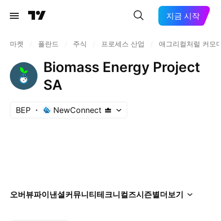
지금 시작
마켓
/
폴란드
/
주식
/
프로세스 산업
/
애그리컬처럴 커모
Biomass Energy Project
SA
BEP
NewConnect
오버뷰
파이낸셜
커뮤니티
테크니컬즈
시즌별
더보기