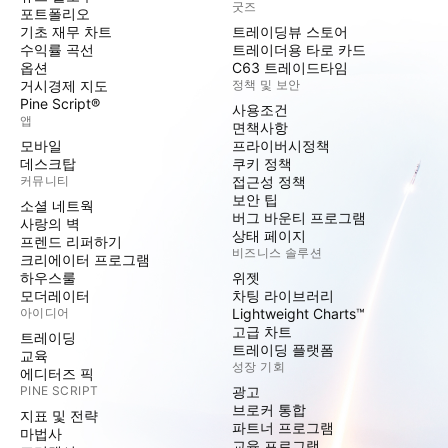
굿즈
포트폴리오
기초 재무 차트
트레이딩뷰 스토어
수익률 곡선
트레이더용 타로 카드
옵션
C63 트레이드타임
거시경제 지도
정책 및 보안
Pine Script®
사용조건
앱
면책사항
모바일
프라이버시정책
데스크탑
쿠키 정책
커뮤니티
접근성 정책
보안 팁
소셜 네트웍
버그 바운티 프로그램
사랑의 벽
상태 페이지
프렌드 리퍼하기
비즈니스 솔루션
크리에이터 프로그램
하우스룰
위젯
모더레이터
차팅 라이브러리
아이디어
Lightweight Charts™
고급 차트
트레이딩
트레이딩 플랫폼
교육
성장 기회
에디터즈 픽
PINE SCRIPT
광고
브로커 통합
지표 및 전략
파트너 프로그램
마법사
교육 프로그램