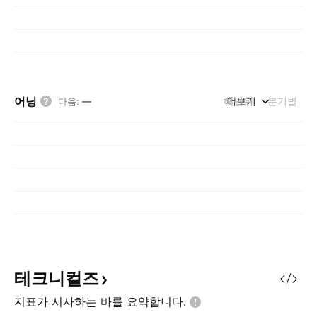
어닝
해단위
더보기
분기별
다음
:
—
테크니컬즈
지표가 시사하는 바를
요약합니다.