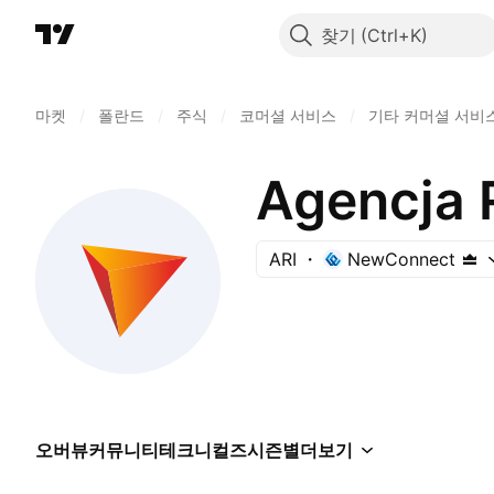
찾기
마켓
/
폴란드
/
주식
/
코머셜 서비스
/
기타 커머셜 서비
Agencja 
ARI
NewConnect
오버뷰
커뮤니티
테크니컬즈
시즌별
더보기