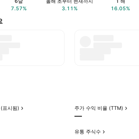
6달
올해 초부터 현재까지
1 해
7.57%
3.11%
16.05%
요
(표시됨)
주가 수익 비율 (TTM)
—
유통 주식수