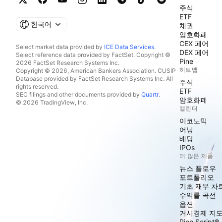
주식
ETF
한국어
채권
암호화폐
CEX 페어
Select market data provided by
ICE Data Services
.
DEX 페어
Select reference data provided by FactSet. Copyright ©
Pine
2026 FactSet Research Systems Inc.
히트맵
Copyright © 2026, American Bankers Association. CUSIP
Database provided by FactSet Research Systems Inc. All
주식
rights reserved.
ETF
SEC filings and other documents provided by
Quartr
.
암호화폐
© 2026 TradingView, Inc.
캘린더
이코노믹
어닝
배당
IPOs
더 많은 제품
뉴스 플로우
포트폴리오
기초 재무 차
수익률 곡선
옵션
거시경제 지
Pine Script®