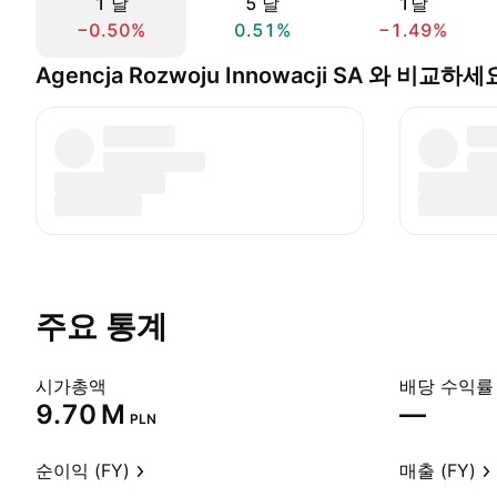
1 날
5 날
1달
−0.50%
0.51%
−1.49%
Agencja Rozwoju Innowacji SA 와 비교하세
주요 통계
시가총액
배당 수익률 
‪9.70 M‬
—
PLN
순이익 (FY)
매출 (FY)