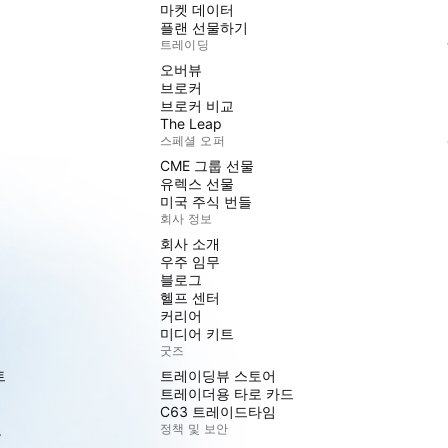
마켓 데이터
플랜 선물하기
트레이딩
오버뷰
브로커
브로커 비교
The Leap
스페셜 오퍼
CME 그룹 선물
유렉스 선물
미국 주식 번들
회사 정보
회사 소개
우주 임무
블로그
헬프 센터
커리어
미디어 키트
굿즈
트
트레이딩뷰 스토어
트레이더용 타로 카드
C63 트레이드타임
도
정책 및 보안