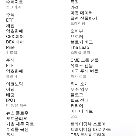
수퍼차트
특징
스크리너
가격
마켓 데이터
주식
플랜 선물하기
ETF
트레이딩
채권
암호화폐
오버뷰
CEX 페어
브로커
DEX 페어
브로커 비교
Pine
The Leap
히트맵
스페셜 오퍼
주식
CME 그룹 선물
ETF
유렉스 선물
암호화폐
미국 주식 번들
캘린더
회사 정보
이코노믹
회사 소개
어닝
우주 임무
배당
블로그
IPOs
헬프 센터
더 많은 제품
커리어
미디어 키트
뉴스 플로우
굿즈
포트폴리오
기초 재무 차트
트레이딩뷰 스토어
수익률 곡선
트레이더용 타로 카드
옵션
C63 트레이드타임