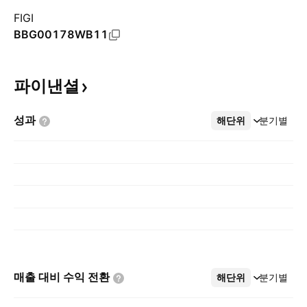
FIGI
BBG00178WB11
파이낸셜
성과
해단위
더보기
분기별
매출 대비 수익
전환
해단위
더보기
분기별