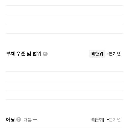
부채 수준 및
범위
해단위
더보기
분기별
어닝
해단위
더보기
분기별
다음
:
—