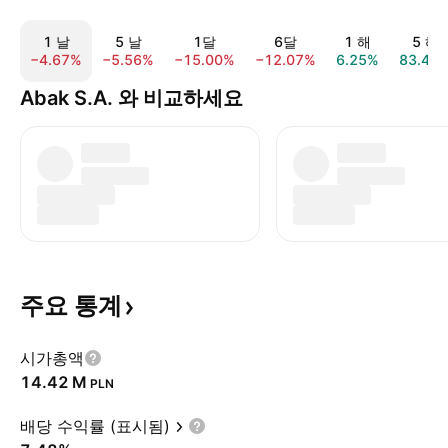
1 날
5 날
1달
6달
1 해
5 해
−4.67%
−5.56%
−15.00%
−12.07%
6.25%
83.45
Abak S.A. 와 비교하세요
주요
통계
시가총액
‪14.42 M‬
PLN
배당 수익률 (표시됨)