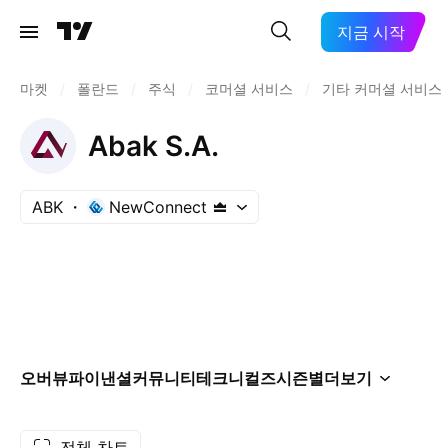
지금 시작
마켓
/
폴란드
/
주식
/
코머셜 서비스
/
기타 커머셜 서비스
Abak S.A.
ABK
NewConnect
오버뷰
파이낸셜
커뮤니티
테크니컬즈
시즌별
더보기
전체 차트