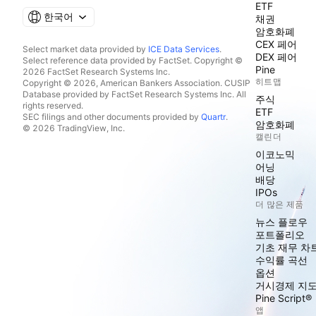
ETF
한국어
채권
암호화폐
CEX 페어
Select market data provided by
ICE Data Services
.
DEX 페어
Select reference data provided by FactSet. Copyright ©
Pine
2026 FactSet Research Systems Inc.
히트맵
Copyright © 2026, American Bankers Association. CUSIP
Database provided by FactSet Research Systems Inc. All
주식
rights reserved.
ETF
SEC filings and other documents provided by
Quartr
.
암호화폐
© 2026 TradingView, Inc.
캘린더
이코노믹
어닝
배당
IPOs
더 많은 제품
뉴스 플로우
포트폴리오
기초 재무 차
수익률 곡선
옵션
거시경제 지
Pine Script®
앱