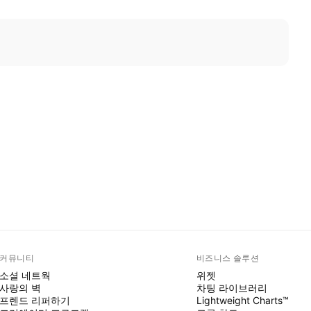
커뮤니티
비즈니스 솔루션
소셜 네트웍
위젯
사랑의 벽
차팅 라이브러리
프렌드 리퍼하기
Lightweight Charts™