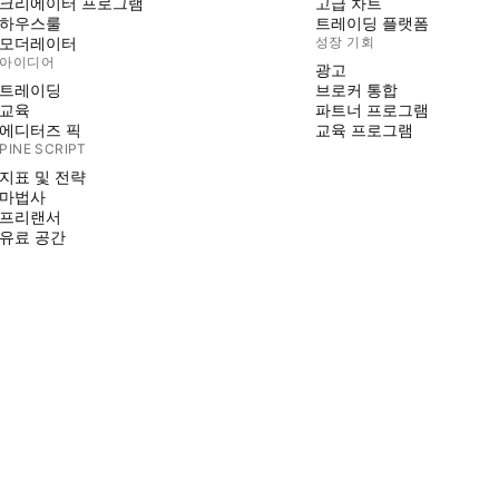
크리에이터 프로그램
고급 차트
하우스룰
트레이딩 플랫폼
모더레이터
성장 기회
아이디어
광고
트레이딩
브로커 통합
교육
파트너 프로그램
에디터즈 픽
교육 프로그램
PINE SCRIPT
지표 및 전략
마법사
프리랜서
유료 공간