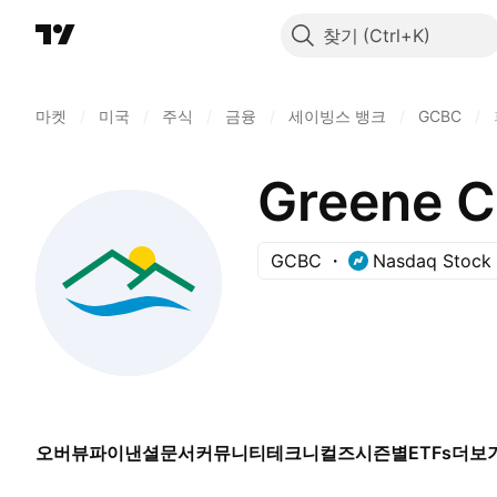
찾기
마켓
/
미국
/
주식
/
금융
/
세이빙스 뱅크
/
GCBC
/
Greene C
GCBC
Nasdaq Stock
오버뷰
파이낸셜
문서
커뮤니티
테크니컬즈
시즌별
ETFs
더보