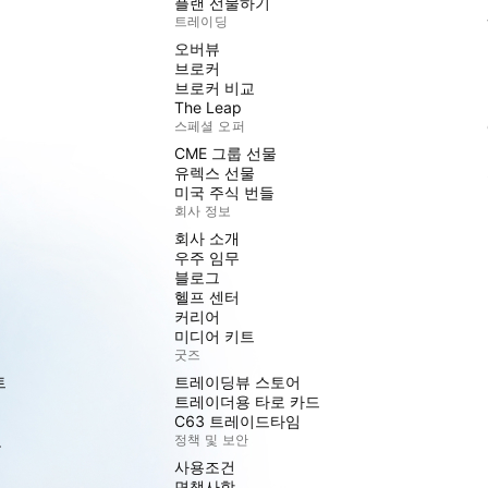
플랜 선물하기
트레이딩
오버뷰
브로커
브로커 비교
The Leap
스페셜 오퍼
CME 그룹 선물
유렉스 선물
미국 주식 번들
회사 정보
회사 소개
우주 임무
블로그
헬프 센터
커리어
미디어 키트
굿즈
트
트레이딩뷰 스토어
트레이더용 타로 카드
C63 트레이드타임
도
정책 및 보안
사용조건
면책사항