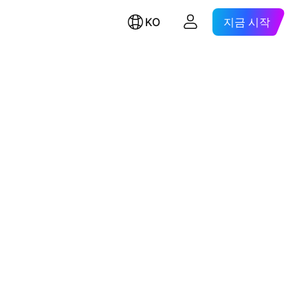
KO
지금 시작
.