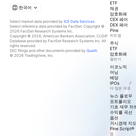
ETF
한국어
채권
암호화폐
CEX 페어
Select market data provided by
ICE Data Services
.
DEX 페어
Select reference data provided by FactSet. Copyright ©
Pine
2026 FactSet Research Systems Inc.
히트맵
Copyright © 2026, American Bankers Association. CUSIP
Database provided by FactSet Research Systems Inc. All
주식
rights reserved.
ETF
SEC filings and other documents provided by
Quartr
.
암호화폐
© 2026 TradingView, Inc.
캘린더
이코노믹
어닝
배당
IPOs
더 많은 제품
뉴스 플로우
포트폴리오
기초 재무 차
수익률 곡선
옵션
거시경제 지
Pine Script®
앱