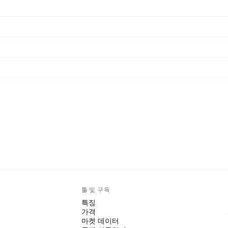
툴 및 구독
특징
가격
마켓 데이터