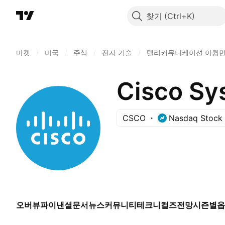
찾기
마켓
/
미국
/
주식
/
전자 기술
/
텔리커뮤니케이션 이큅
Cisco Sys
CSCO
Nasdaq Stock
오버뷰
파이낸셜
문서
뉴스
커뮤니티
테크니컬즈
전망
시즌별
옵