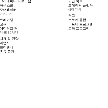
크리에이터 프로그램
고급 차트
하우스룰
트레이딩 플랫폼
모더레이터
성장 기회
아이디어
광고
트레이딩
브로커 통합
교육
파트너 프로그램
에디터즈 픽
교육 프로그램
PINE SCRIPT
지표 및 전략
마법사
프리랜서
유료 공간