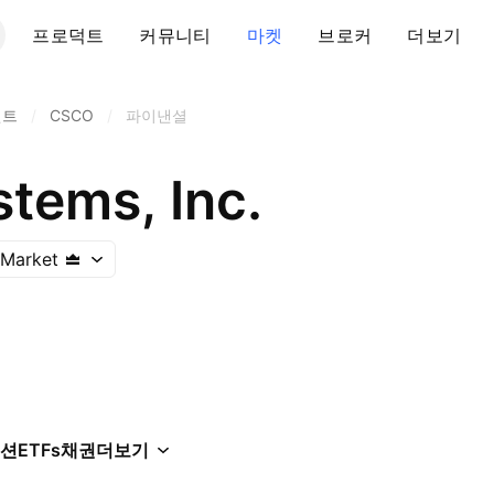
프로덕트
커뮤니티
마켓
브로커
더보기
먼트
/
CSCO
/
파이낸셜
tems, Inc.
 Market
션
ETFs
채권
더보기