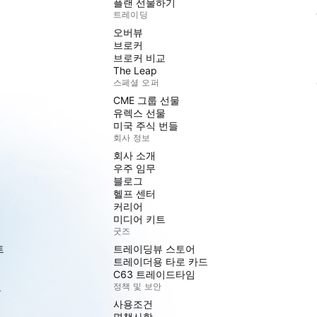
플랜 선물하기
트레이딩
오버뷰
브로커
브로커 비교
The Leap
스페셜 오퍼
CME 그룹 선물
유렉스 선물
미국 주식 번들
회사 정보
회사 소개
우주 임무
블로그
헬프 센터
커리어
미디어 키트
굿즈
트
트레이딩뷰 스토어
트레이더용 타로 카드
C63 트레이드타임
도
정책 및 보안
사용조건
면책사항