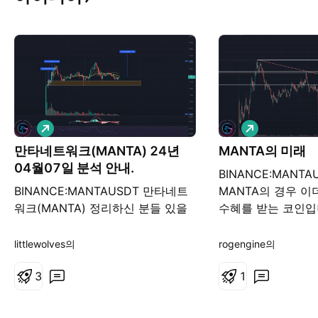
롱
롱
만타네트워크(MANTA) 24년
MANTA의 미래
04월07일 분석 안내.
BINANCE:MANTA
BINANCE:MANTAUSDT 만타네트
MANTA의 경우 
워크(MANTA) 정리하신 분들 있을
수혜를 받는 코인입
수 있으니 한 번 더 안내드립니다.
코인이 없다면 MA
"보유자산의 1/150 혹은 1/100 비
것은 어떨까요? M
littlewolves의
rogengine의
중"으로 안전하게 진행하시길 권장
뚫어주는 강세를 
합니다. 만타(MANTA)/USDT 현물/
3
다.
1
선물 LONGx2 1차 2.915 혹은 현재
가 (20%) 2차 2.6 (20%) 3차 2.4