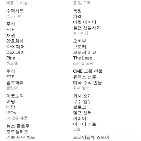
제품 그 이상
툴 및 구독
수퍼차트
특징
스크리너
가격
마켓 데이터
주식
플랜 선물하기
ETF
트레이딩
채권
암호화폐
오버뷰
CEX 페어
브로커
DEX 페어
브로커 비교
Pine
The Leap
히트맵
스페셜 오퍼
주식
CME 그룹 선물
ETF
유렉스 선물
암호화폐
미국 주식 번들
캘린더
회사 정보
이코노믹
회사 소개
어닝
우주 임무
배당
블로그
IPOs
헬프 센터
더 많은 제품
커리어
미디어 키트
뉴스 플로우
굿즈
포트폴리오
기초 재무 차트
트레이딩뷰 스토어