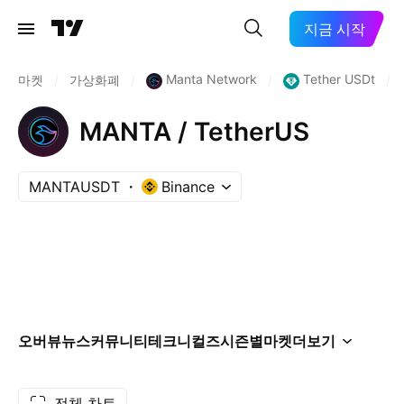
지금 시작
Manta Network
Tether USDt
마켓
/
가상화폐
/
/
/
MANTA / TetherUS
MANTAUSDT
Binance
오버뷰
뉴스
커뮤니티
테크니컬즈
시즌별
마켓
더보기
전체 차트