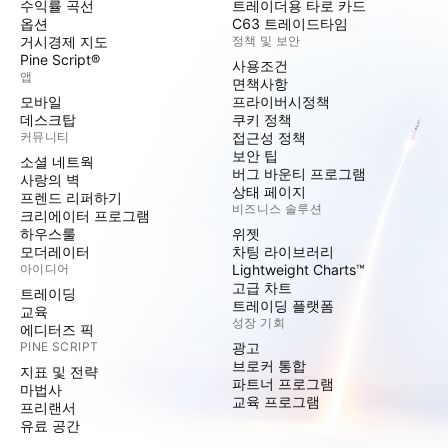
수익률 곡선
트레이더용 타로 카드
옵션
C63 트레이드타임
거시경제 지도
정책 및 보안
Pine Script®
사용조건
앱
면책사항
모바일
프라이버시정책
데스크탑
쿠키 정책
커뮤니티
접근성 정책
보안 팁
소셜 네트웍
버그 바운티 프로그램
사랑의 벽
상태 페이지
프렌드 리퍼하기
비즈니스 솔루션
크리에이터 프로그램
하우스룰
위젯
모더레이터
차팅 라이브러리
아이디어
Lightweight Charts™
고급 차트
트레이딩
트레이딩 플랫폼
교육
성장 기회
에디터즈 픽
PINE SCRIPT
광고
브로커 통합
지표 및 전략
파트너 프로그램
마법사
교육 프로그램
프리랜서
유료 공간