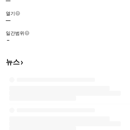
—
열기
—
일간범위
–
뉴스