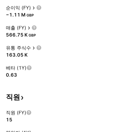
순이익 (FY)
‪−1.11 M‬
GBP
매출 (FY)
‪566.75 K‬
GBP
유통 주식수
‪163.05 K‬
베타 (1Y)
0.63
직원
직원 (FY)
15