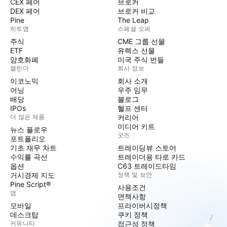
CEX 페어
브로커
DEX 페어
브로커 비교
Pine
The Leap
히트맵
스페셜 오퍼
주식
CME 그룹 선물
ETF
유렉스 선물
암호화폐
미국 주식 번들
캘린더
회사 정보
이코노믹
회사 소개
어닝
우주 임무
배당
블로그
IPOs
헬프 센터
더 많은 제품
커리어
미디어 키트
뉴스 플로우
굿즈
포트폴리오
기초 재무 차트
트레이딩뷰 스토어
수익률 곡선
트레이더용 타로 카드
옵션
C63 트레이드타임
거시경제 지도
정책 및 보안
Pine Script®
사용조건
앱
면책사항
모바일
프라이버시정책
데스크탑
쿠키 정책
커뮤니티
접근성 정책