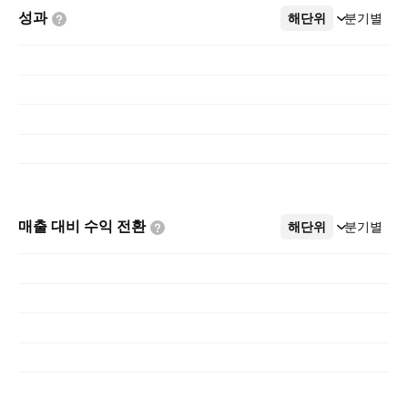
성과
해단위
더보기
분기별
매출 대비 수익
전환
해단위
더보기
분기별