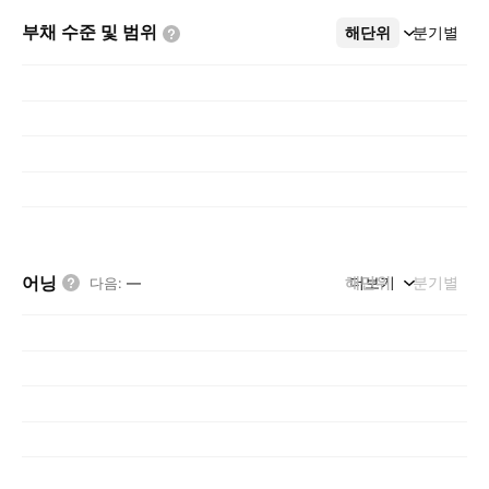
부채 수준 및
범위
해단위
더보기
분기별
어닝
해단위
더보기
분기별
다음
:
—