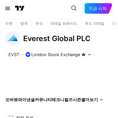
지금 시작
마켓
/
영국
/
주식
/
리테일 트레이드
/
푸드 리테일
/
EV
Everest Global PLC
EVST
London Stock Exchange
오버뷰
파이낸셜
커뮤니티
테크니컬즈
시즌별
더보기
전체 차트