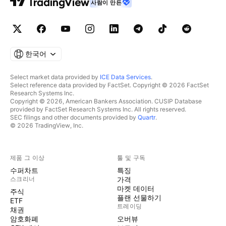
사람이 만든
한국어
Select market data provided by
ICE Data Services
.
Select reference data provided by FactSet. Copyright © 2026 FactSet
Research Systems Inc.
Copyright © 2026, American Bankers Association. CUSIP Database
provided by FactSet Research Systems Inc. All rights reserved.
SEC filings and other documents provided by
Quartr
.
© 2026 TradingView, Inc.
제품 그 이상
툴 및 구독
수퍼차트
특징
스크리너
가격
마켓 데이터
주식
플랜 선물하기
ETF
트레이딩
채권
암호화폐
오버뷰