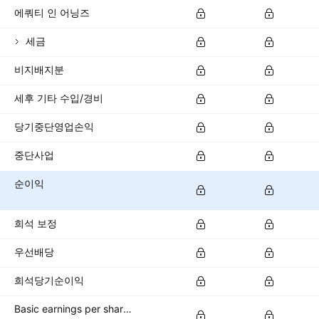
에쿼티 인 어닝즈
세금
비지배지분
세후 기타 수입/경비
당기중단영업손익
중단사업
순이익
희석 보정
우선배당
희석당기순이익
Basic earnings per share (basic EPS)