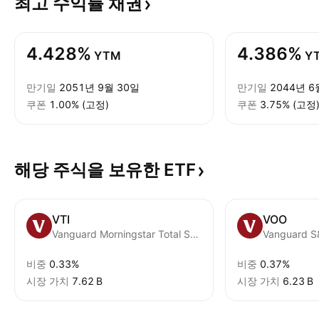
최고 수익률
채권
4.428%
4.386%
YTM
Y
만기일
2051년 9월 30일
만기일
2044년 6
쿠폰
1.00% (고정)
쿠폰
3.75% (고정
해당 주식을 보유한
ETF
VTI
VOO
Vanguard Morningstar Total Stock Market ETF
Vanguard S
비중
0.33%
비중
0.37%
시장 가치
‪7.62 B‬
시장 가치
‪6.23 B‬