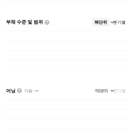
부채 수준 및
범위
해단위
더보기
분기별
어닝
해단위
더보기
분기별
다음
:
—