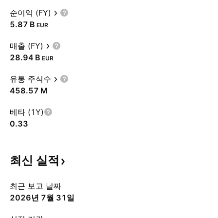
순이익 (FY)
‪5.87 B‬
EUR
매출 (FY)
‪28.94 B‬
EUR
유통 주식수
‪458.57 M‬
베타 (1Y)
0.33
최신
실적
최근 보고 날짜
2026년 7월 31일