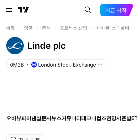
지금 시작
마켓
/
영국
/
주식
/
프로세스 산업
/
케미컬: 스페셜티
/
Linde plc
0M2B
London Stock Exchange
오버뷰
파이낸셜
문서
뉴스
커뮤니티
테크니컬즈
전망
시즌별
ET
전체 차트