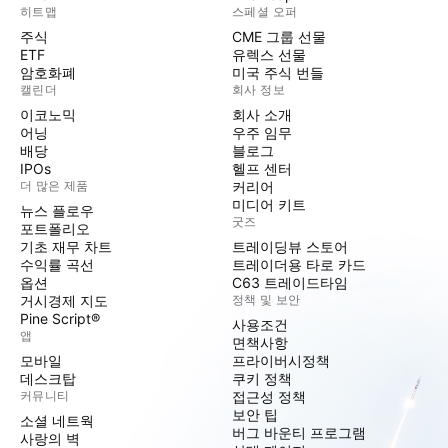
히트맵
스페셜 오퍼
주식
CME 그룹 선물
ETF
유렉스 선물
암호화폐
미국 주식 번들
캘린더
회사 정보
이코노믹
회사 소개
어닝
우주 임무
배당
블로그
IPOs
헬프 센터
더 많은 제품
커리어
미디어 키트
뉴스 플로우
굿즈
포트폴리오
기초 재무 차트
트레이딩뷰 스토어
수익률 곡선
트레이더용 타로 카드
옵션
C63 트레이드타임
거시경제 지도
정책 및 보안
Pine Script®
사용조건
앱
면책사항
모바일
프라이버시정책
데스크탑
쿠키 정책
커뮤니티
접근성 정책
보안 팁
소셜 네트웍
버그 바운티 프로그램
사랑의 벽