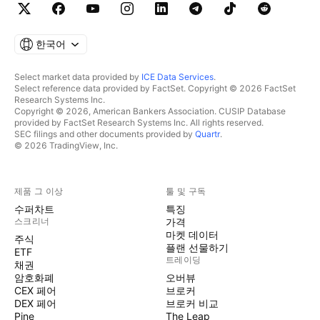
한국어
Select market data provided by
ICE Data Services
.
Select reference data provided by FactSet. Copyright © 2026 FactSet
Research Systems Inc.
Copyright © 2026, American Bankers Association. CUSIP Database
provided by FactSet Research Systems Inc. All rights reserved.
SEC filings and other documents provided by
Quartr
.
© 2026 TradingView, Inc.
제품 그 이상
툴 및 구독
수퍼차트
특징
스크리너
가격
마켓 데이터
주식
플랜 선물하기
ETF
트레이딩
채권
암호화폐
오버뷰
CEX 페어
브로커
DEX 페어
브로커 비교
Pine
The Leap