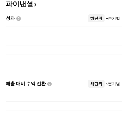
파이낸셜
성과
해단위
더보기
분기별
매출 대비 수익
전환
해단위
더보기
분기별