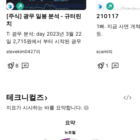
롱
롱
[주식] 광무 일봉 분석 - 규터린
210117
치
1빠. 지금 사면 
T: 광무 분석: day 2023년 3월 22
듯.
일 2,715원에서 부터 시작된 광무
롱 포지션 임펄스는 2023년 4월 4
stevekim0427의
scami의
일 7,360원으로 마무리 되었습니다
언뜻 봐도 250%이상 상승한 가격이
8
1
후에 지속적으로 하락을 맞이하던
중 피보나치 반등라인에서 횡보후
롱 얼럿이 떴습니다 (규터린치 지표
27번) 4월 4일부터 수익출현이 시
테크니컬즈
작된 광무의 무빙에서 하락 임펄스
지표가 시사하는 바를
요약합니다.
가 터진날은 5월 2일이고 이때 패닉
셀과 수익물량들이 대거 시장으로
요약
나와 추세대 중단을 깨고 저점까지
왔습니다. 보통 저는 추세대 중단에
뉴트럴
서 지지받고 올라가는것보다 이