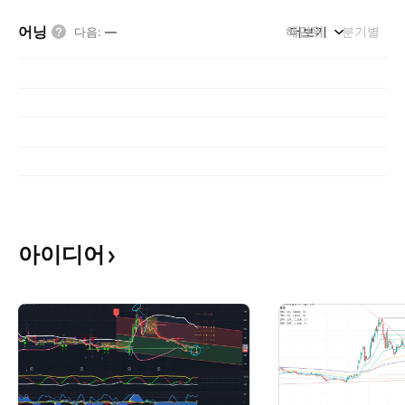
어닝
해단위
더보기
분기별
다음
:
—
아이디어