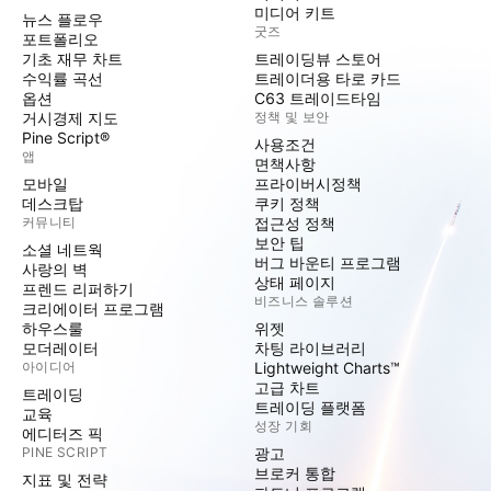
미디어 키트
뉴스 플로우
굿즈
포트폴리오
기초 재무 차트
트레이딩뷰 스토어
수익률 곡선
트레이더용 타로 카드
옵션
C63 트레이드타임
거시경제 지도
정책 및 보안
Pine Script®
사용조건
앱
면책사항
모바일
프라이버시정책
데스크탑
쿠키 정책
커뮤니티
접근성 정책
보안 팁
소셜 네트웍
버그 바운티 프로그램
사랑의 벽
상태 페이지
프렌드 리퍼하기
비즈니스 솔루션
크리에이터 프로그램
하우스룰
위젯
모더레이터
차팅 라이브러리
아이디어
Lightweight Charts™
고급 차트
트레이딩
트레이딩 플랫폼
교육
성장 기회
에디터즈 픽
PINE SCRIPT
광고
브로커 통합
지표 및 전략