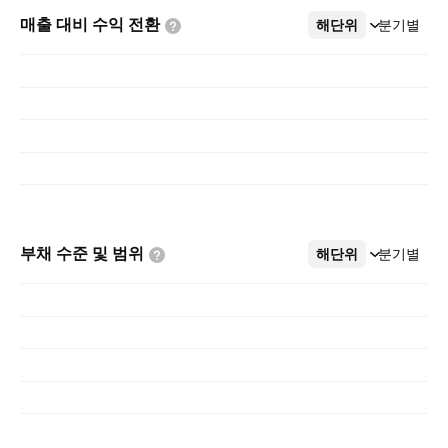
매출 대비 수익
전환
해단위
더보기
분기별
부채 수준 및
범위
해단위
더보기
분기별