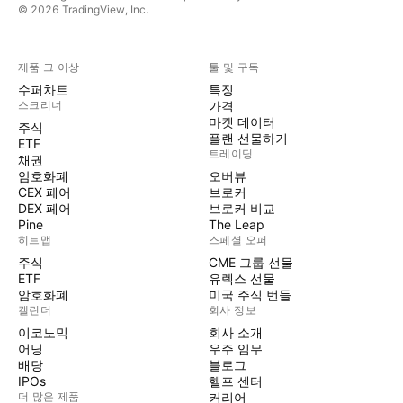
© 2026 TradingView, Inc.
제품 그 이상
툴 및 구독
수퍼차트
특징
스크리너
가격
마켓 데이터
주식
플랜 선물하기
ETF
트레이딩
채권
암호화폐
오버뷰
CEX 페어
브로커
DEX 페어
브로커 비교
Pine
The Leap
히트맵
스페셜 오퍼
주식
CME 그룹 선물
ETF
유렉스 선물
암호화폐
미국 주식 번들
캘린더
회사 정보
이코노믹
회사 소개
어닝
우주 임무
배당
블로그
IPOs
헬프 센터
더 많은 제품
커리어