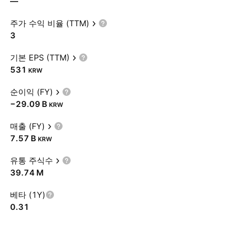
—
주가 수익 비율 (TTM)
3
기본 EPS (TTM)
531
KRW
순이익 (FY)
‪−29.09 B‬
KRW
매출 (FY)
‪7.57 B‬
KRW
유통 주식수
‪39.74 M‬
베타 (1Y)
0.31