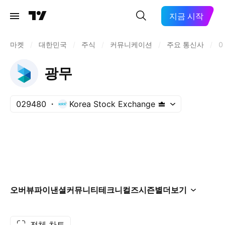
지금 시작
마켓
/
대한민국
/
주식
/
커뮤니케이션
/
주요 통신사
/
0
광무
029480
Korea Stock Exchange
오버뷰
파이낸셜
커뮤니티
테크니컬즈
시즌별
더보기
전체 차트