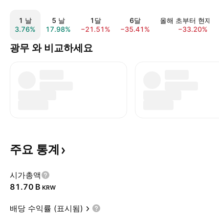
1 날
5 날
1달
6달
올해 초부터 현재
3.76%
17.98%
−21.51%
−35.41%
−33.20%
광무 와 비교하세요
주요
통계
시가총액
‪81.70 B‬
KRW
배당 수익률 (표시됨)