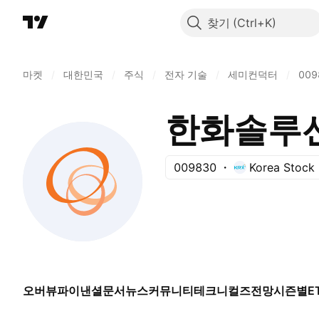
찾기
마켓
/
대한민국
/
주식
/
전자 기술
/
세미컨덕터
/
009
한화솔루
009830
Korea Stock
오버뷰
파이낸셜
문서
뉴스
커뮤니티
테크니컬즈
전망
시즌별
E