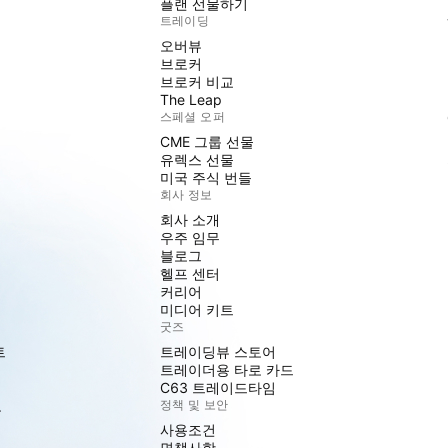
플랜 선물하기
트레이딩
오버뷰
브로커
브로커 비교
The Leap
스페셜 오퍼
CME 그룹 선물
유렉스 선물
미국 주식 번들
회사 정보
회사 소개
우주 임무
블로그
헬프 센터
커리어
미디어 키트
굿즈
트
트레이딩뷰 스토어
트레이더용 타로 카드
C63 트레이드타임
도
정책 및 보안
사용조건
면책사항