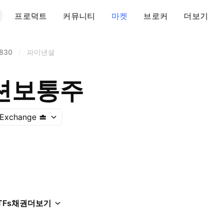
프로덕트
커뮤니티
마켓
브로커
더보기
830
/
파이낸셜
션보통주
 Exchange
TFs
채권
더보기