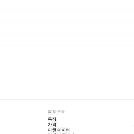
툴 및 구독
특징
가격
마켓 데이터