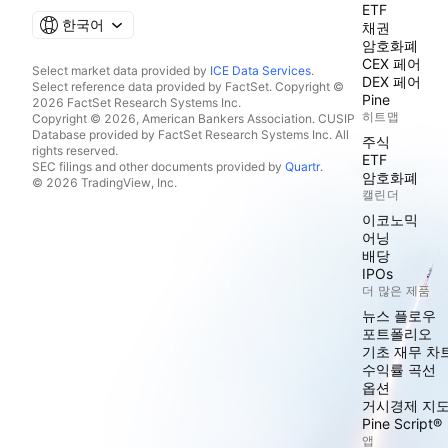
ETF
한국어
채권
암호화폐
CEX 페어
Select market data provided by
ICE Data Services
.
DEX 페어
Select reference data provided by FactSet. Copyright ©
Pine
2026 FactSet Research Systems Inc.
히트맵
Copyright © 2026, American Bankers Association. CUSIP
Database provided by FactSet Research Systems Inc. All
주식
rights reserved.
ETF
SEC filings and other documents provided by
Quartr
.
암호화폐
© 2026 TradingView, Inc.
캘린더
이코노믹
어닝
배당
IPOs
더 많은 제품
뉴스 플로우
포트폴리오
기초 재무 차
수익률 곡선
옵션
거시경제 지
Pine Script®
앱