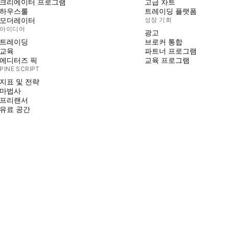
크리에이터 프로그램
고급 차트
하우스룰
트레이딩 플랫폼
모더레이터
성장 기회
아이디어
광고
트레이딩
브로커 통합
교육
파트너 프로그램
에디터즈 픽
교육 프로그램
PINE SCRIPT
지표 및 전략
마법사
프리랜서
유료 공간