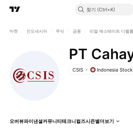
찾기
마켓
/
인도네시아
/
주식
/
금융
/
리얼 에스테이트 디벨
PT Cahay
CSIS
Indonesia Stoc
오버뷰
파이낸셜
커뮤니티
테크니컬즈
시즌별
더보기