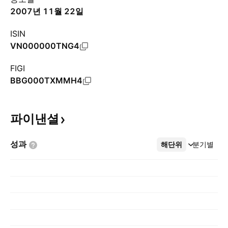
2007년 11월 22일
ISIN
VN000000TNG4
FIGI
BBG000TXMMH4
파이낸셜
성과
해단위
더보기
분기별