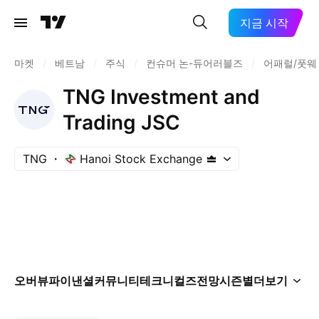
지금 시작
마켓
/
베트남
/
주식
/
컨슈머 논-듀어러블즈
/
어패럴/풋웨
TNG Investment and
Trading JSC
TNG
Hanoi Stock Exchange
오버뷰
파이낸셜
커뮤니티
테크니컬즈
전망
시즌별
더보기