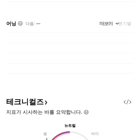
어닝
해단위
더보기
분기별
다음
:
—
테크니컬즈
지표가 시사하는 바를
요약합니다.
뉴트럴
셀
바이