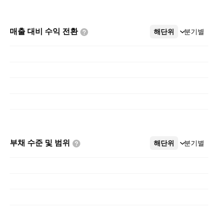
매출 대비 수익
전환
해단위
더보기
분기별
부채 수준 및
범위
해단위
더보기
분기별