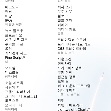
캘린더
회사 정보
이코노믹
회사 소개
어닝
우주 임무
배당
블로그
IPOs
헬프 센터
더 많은 제품
커리어
미디어 키트
뉴스 플로우
굿즈
포트폴리오
기초 재무 차트
트레이딩뷰 스토어
수익률 곡선
트레이더용 타로 카드
옵션
C63 트레이드타임
거시경제 지도
정책 및 보안
Pine Script®
사용조건
앱
면책사항
모바일
프라이버시정책
데스크탑
쿠키 정책
커뮤니티
접근성 정책
보안 팁
소셜 네트웍
버그 바운티 프로그램
사랑의 벽
상태 페이지
프렌드 리퍼하기
비즈니스 솔루션
크리에이터 프로그램
하우스룰
위젯
모더레이터
차팅 라이브러리
아이디어
Lightweight Charts™