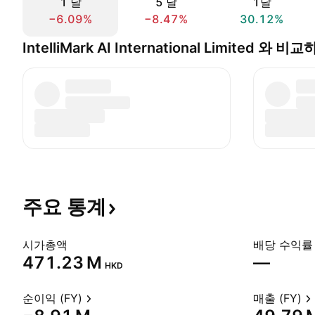
1 날
5 날
1달
−6.09%
−8.47%
30.12%
IntelliMark AI International Limited 와 
주요
통계
시가총액
배당 수익률 
‪471.23 M‬
—
HKD
순이익 (FY)
매출 (FY)