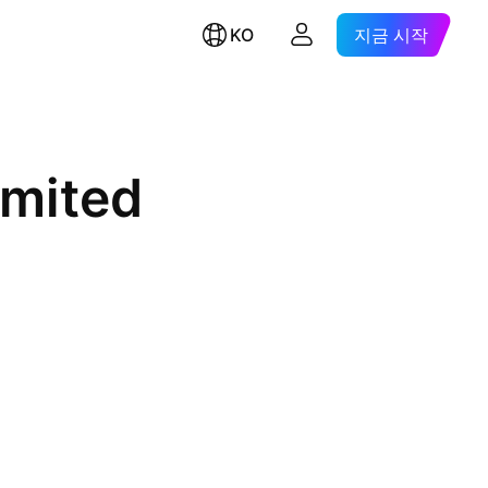
KO
지금 시작
imited