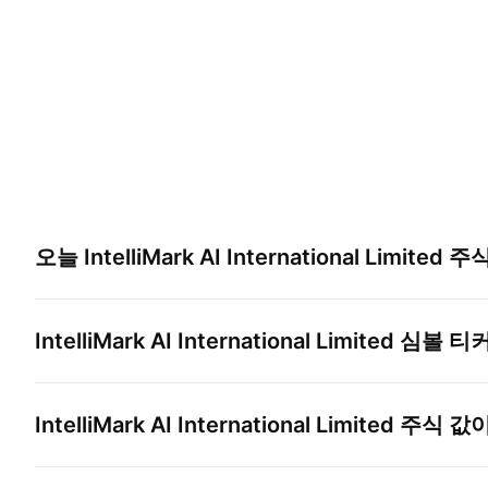
오늘
IntelliMark AI International Limited
주식
IntelliMark AI International Limited
심볼 티
IntelliMark AI International Limited
주식 값이