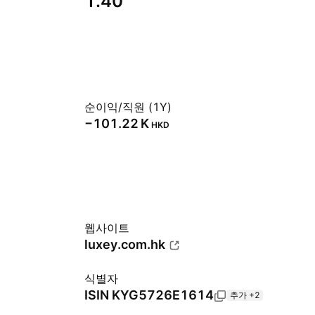
1.40
순이익/직원 (1Y)
‪−101.22 K‬
HKD
웹사이트
luxey.com.hk
식별자
ISIN
KYG5726E1614
추가 +2