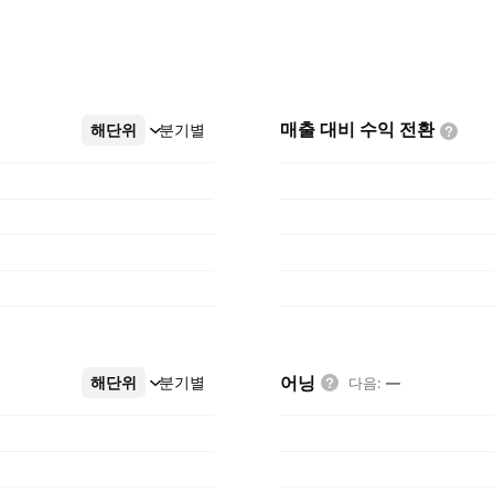
매출 대비 수익
전환
해단위
더보기
분기별
어닝
해단위
더보기
분기별
다음
:
—