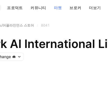
프로덕트
커뮤니티
마켓
브로커
더보기
/어플라인언스 스토어
/
8041
rk AI International L
hange