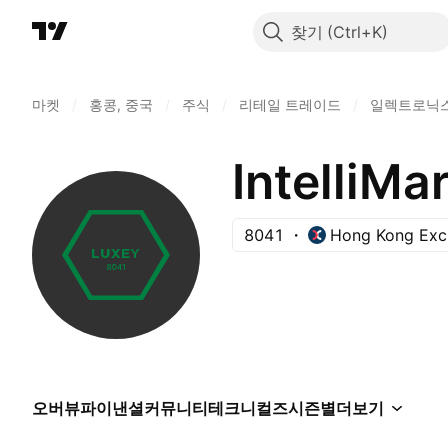
찾기
마켓
/
홍콩, 중국
/
주식
/
리테일 트레이드
/
일렉트로닉스
IntelliMa
8041
Hong Kong Exc
오버뷰
파이낸셜
커뮤니티
테크니컬즈
시즌별
더보기