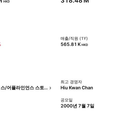
‬
‪318.48 M‬
HKD
매출/직원 (1Y)
%
‪565.81 K‬
HKD
최고 경영자
일렉트로닉스/어플라인언스 스토어
Hiu Kwan Chan
공모일
2000년 7월 7일