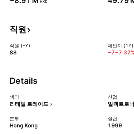
‪−8.91 M‬
‪49.79 M
HKD
직원
직원 (FY)
체인지 (1Y)
88
−7
−7.37
Details
섹터
산업
리테일 트레이드
본부
설립
Hong Kong
1999