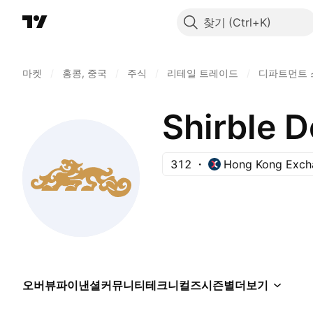
찾기
마켓
/
홍콩, 중국
/
주식
/
리테일 트레이드
/
디파트먼트 
312
Hong Kong Exch
오버뷰
파이낸셜
커뮤니티
테크니컬즈
시즌별
더보기