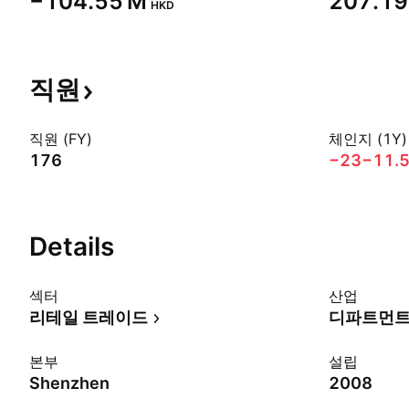
‪−104.55 M‬
‪207.19
HKD
직원
직원 (FY)
체인지 (1Y)
176
−23
−11.
Details
섹터
산업
리테일 트레이드
디파트먼트
본부
설립
Shenzhen
2008