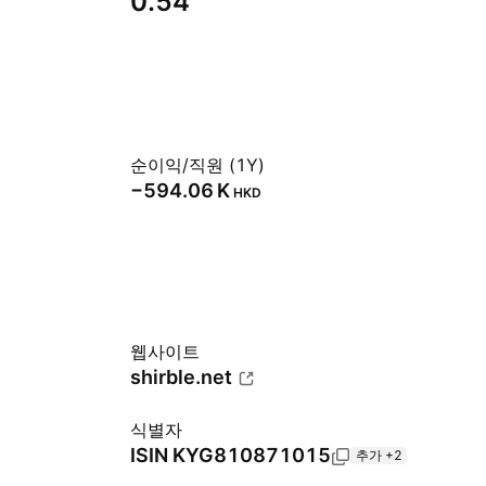
0.54
순이익/직원 (1Y)
‪−594.06 K‬
HKD
웹사이트
shirble.net
식별자
ISIN
KYG810871015
추가 +2