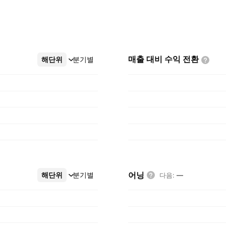
매출 대비 수익
전환
해단위
더보기
분기별
어닝
해단위
더보기
분기별
다음
:
—