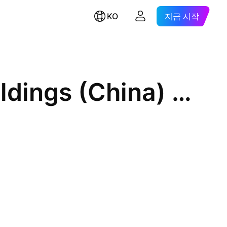
KO
지금 시작
Shirble Department Store Holdings (China) Ltd.