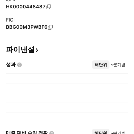
HK0000448487
FIGI
BBG00M3PWBF6
파이낸셜
성과
해단위
더보기
분기별
매출 대비 수익
전환
해단위
더보기
분기별