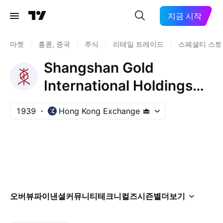
지금 시작
마켓
/
홍콩, 중국
/
주식
/
리테일 트레이드
/
스페셜티 스토
Shangshan Gold
International Holdings
Limited
1939
Hong Kong Exchange
오버뷰
파이낸셜
커뮤니티
테크니컬즈
시즌별
더보기