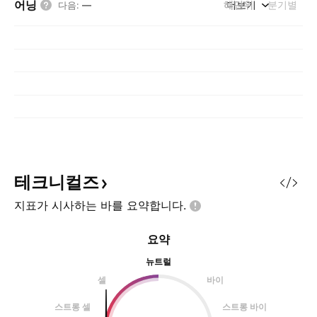
어닝
해단위
더보기
분기별
다음
:
—
테크니컬즈
지표가 시사하는 바를
요약합니다.
요약
뉴트럴
셀
바이
스트롱 셀
스트롱 바이