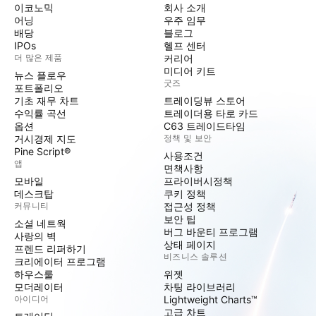
이코노믹
회사 소개
어닝
우주 임무
배당
블로그
IPOs
헬프 센터
더 많은 제품
커리어
미디어 키트
뉴스 플로우
굿즈
포트폴리오
기초 재무 차트
트레이딩뷰 스토어
수익률 곡선
트레이더용 타로 카드
옵션
C63 트레이드타임
거시경제 지도
정책 및 보안
Pine Script®
사용조건
앱
면책사항
모바일
프라이버시정책
데스크탑
쿠키 정책
커뮤니티
접근성 정책
보안 팁
소셜 네트웍
버그 바운티 프로그램
사랑의 벽
상태 페이지
프렌드 리퍼하기
비즈니스 솔루션
크리에이터 프로그램
하우스룰
위젯
모더레이터
차팅 라이브러리
아이디어
Lightweight Charts™
고급 차트