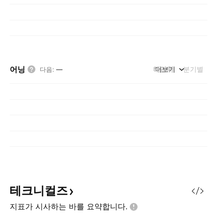
어닝
해단위
더보기
분기별
다음
:
—
테크니컬즈
지표가 시사하는 바를
요약합니다.