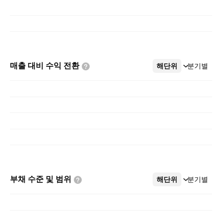
매출 대비 수익
전환
해단위
더보기
분기별
부채 수준 및
범위
해단위
더보기
분기별