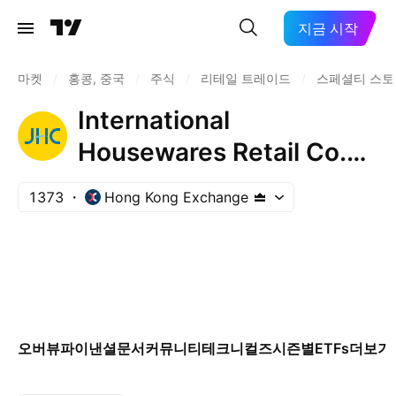
지금 시작
마켓
/
홍콩, 중국
/
주식
/
리테일 트레이드
/
스페셜티 스토
International
Housewares Retail Co.
Ltd.
1373
Hong Kong Exchange
오버뷰
파이낸셜
문서
커뮤니티
테크니컬즈
시즌별
ETFs
더보기