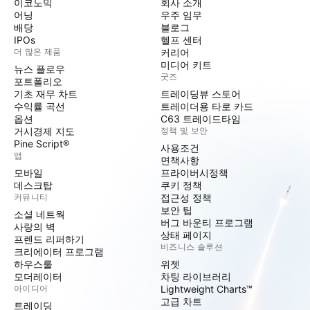
이코노믹
회사 소개
어닝
우주 임무
배당
블로그
IPOs
헬프 센터
더 많은 제품
커리어
미디어 키트
뉴스 플로우
굿즈
포트폴리오
기초 재무 차트
트레이딩뷰 스토어
수익률 곡선
트레이더용 타로 카드
옵션
C63 트레이드타임
거시경제 지도
정책 및 보안
Pine Script®
사용조건
앱
면책사항
모바일
프라이버시정책
데스크탑
쿠키 정책
커뮤니티
접근성 정책
보안 팁
소셜 네트웍
버그 바운티 프로그램
사랑의 벽
상태 페이지
프렌드 리퍼하기
비즈니스 솔루션
크리에이터 프로그램
하우스룰
위젯
모더레이터
차팅 라이브러리
아이디어
Lightweight Charts™
고급 차트
트레이딩