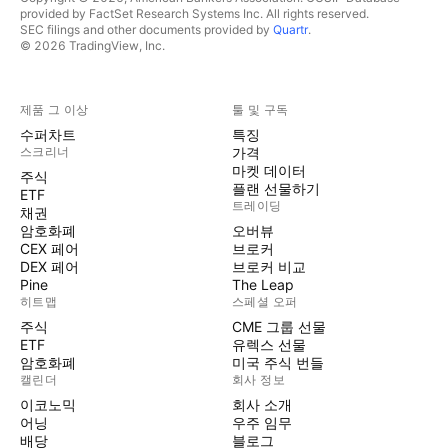
provided by FactSet Research Systems Inc. All rights reserved.
SEC filings and other documents provided by
Quartr
.
© 2026 TradingView, Inc.
제품 그 이상
툴 및 구독
수퍼차트
특징
스크리너
가격
마켓 데이터
주식
플랜 선물하기
ETF
트레이딩
채권
암호화폐
오버뷰
CEX 페어
브로커
DEX 페어
브로커 비교
Pine
The Leap
히트맵
스페셜 오퍼
주식
CME 그룹 선물
ETF
유렉스 선물
암호화폐
미국 주식 번들
캘린더
회사 정보
이코노믹
회사 소개
어닝
우주 임무
배당
블로그