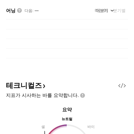
어닝
해단위
더보기
분기별
다음
:
—
테크니컬즈
지표가 시사하는 바를
요약합니다.
요약
뉴트럴
셀
바이