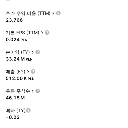
—
주가 수익 비율 (TTM)
23.766
기본 EPS (TTM)
0.024
PLN
순이익 (FY)
‪33.24 M‬
PLN
매출 (FY)
‪512.00 K‬
PLN
유통 주식수
‪46.15 M‬
베타 (1Y)
−0.22