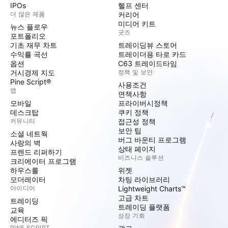
IPOs
헬프 센터
더 많은 제품
커리어
미디어 키트
뉴스 플로우
굿즈
포트폴리오
기초 재무 차트
트레이딩뷰 스토어
수익률 곡선
트레이더용 타로 카드
옵션
C63 트레이드타임
거시경제 지도
정책 및 보안
Pine Script®
사용조건
앱
면책사항
모바일
프라이버시정책
데스크탑
쿠키 정책
커뮤니티
접근성 정책
보안 팁
소셜 네트웍
버그 바운티 프로그램
사랑의 벽
상태 페이지
프렌드 리퍼하기
비즈니스 솔루션
크리에이터 프로그램
하우스룰
위젯
모더레이터
차팅 라이브러리
아이디어
Lightweight Charts™
고급 차트
트레이딩
트레이딩 플랫폼
교육
성장 기회
에디터즈 픽
PINE SCRIPT