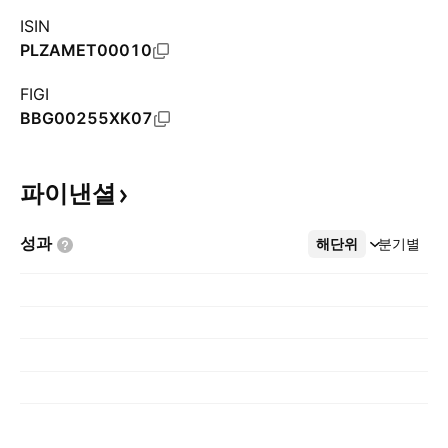
ISIN
PLZAMET00010
FIGI
BBG00255XK07
파이낸셜
성과
해단위
더보기
분기별