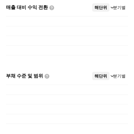
매출 대비 수익
전환
해단위
더보기
분기별
부채 수준 및
범위
해단위
더보기
분기별