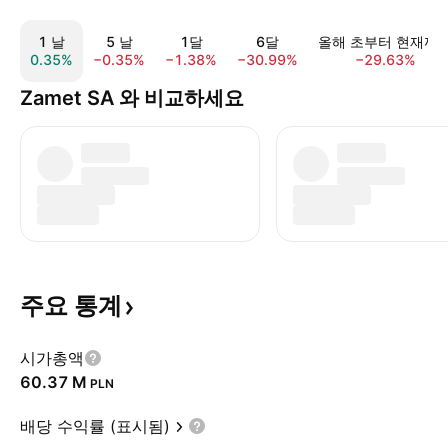
1 날
5 날
1달
6달
올해 초부터 현재까
0.35%
−0.35%
−1.38%
−30.99%
−29.63%
Zamet SA 와 비교하세요
주요
통계
시가총액
‪60.37 M‬
PLN
배당 수익률 (표시됨)