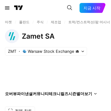
지금 시작
마켓
/
폴란드
/
주식
/
제조업
/
트럭/컨스트럭션/팜 머시너
Zamet SA
ZMT
Warsaw Stock Exchange
오버뷰
파이낸셜
커뮤니티
테크니컬즈
시즌별
더보기
전체 차트