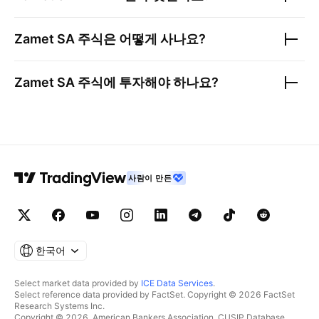
Zamet SA
주식은 어떻게 사나요?
Zamet SA
주식에 투자해야 하나요?
사람이 만든
한국어
Select market data provided by
ICE Data Services
.
Select reference data provided by FactSet. Copyright © 2026 FactSet
Research Systems Inc.
Copyright © 2026, American Bankers Association. CUSIP Database