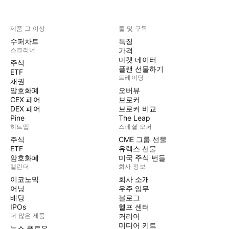
제품 그 이상
툴 및 구독
수퍼차트
특징
스크리너
가격
마켓 데이터
주식
플랜 선물하기
ETF
트레이딩
채권
암호화폐
오버뷰
CEX 페어
브로커
DEX 페어
브로커 비교
Pine
The Leap
히트맵
스페셜 오퍼
주식
CME 그룹 선물
ETF
유렉스 선물
암호화폐
미국 주식 번들
캘린더
회사 정보
이코노믹
회사 소개
어닝
우주 임무
배당
블로그
IPOs
헬프 센터
더 많은 제품
커리어
미디어 키트
뉴스 플로우