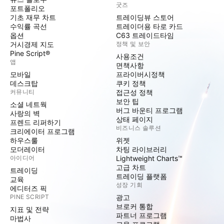
굿즈
포트폴리오
기초 재무 차트
트레이딩뷰 스토어
수익률 곡선
트레이더용 타로 카드
옵션
C63 트레이드타임
거시경제 지도
정책 및 보안
Pine Script®
사용조건
앱
면책사항
모바일
프라이버시정책
데스크탑
쿠키 정책
커뮤니티
접근성 정책
보안 팁
소셜 네트웍
버그 바운티 프로그램
사랑의 벽
상태 페이지
프렌드 리퍼하기
비즈니스 솔루션
크리에이터 프로그램
하우스룰
위젯
모더레이터
차팅 라이브러리
아이디어
Lightweight Charts™
고급 차트
트레이딩
트레이딩 플랫폼
교육
성장 기회
에디터즈 픽
PINE SCRIPT
광고
브로커 통합
지표 및 전략
파트너 프로그램
마법사