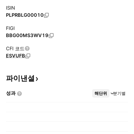
ISIN
PLPRBLG00010
FIGI
BBG00MS3WV19
CFI 코드
ESVUFB
파이낸셜
성과
해단위
더보기
분기별