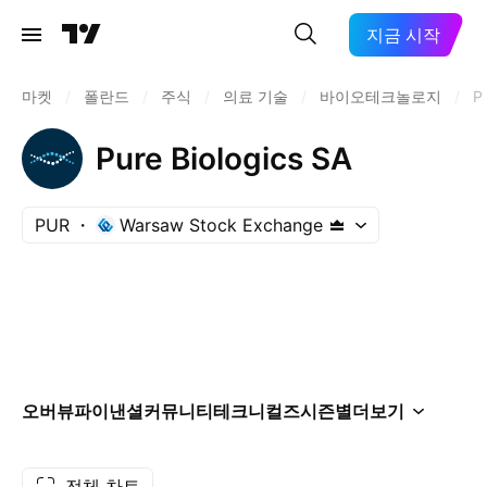
지금 시작
마켓
/
폴란드
/
주식
/
의료 기술
/
바이오테크놀로지
/
P
Pure Biologics SA
PUR
Warsaw Stock Exchange
오버뷰
파이낸셜
커뮤니티
테크니컬즈
시즌별
더보기
전체 차트