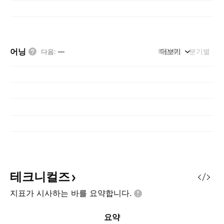
어닝
해단위
더보기
분기별
다음
:
—
테크니컬즈
지표가 시사하는 바를
요약합니다.
요약