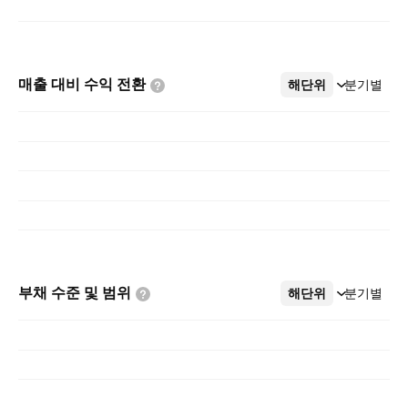
매출 대비 수익
전환
해단위
더보기
분기별
부채 수준 및
범위
해단위
더보기
분기별