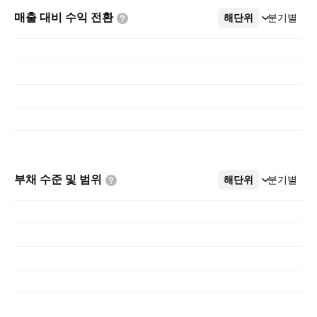
매출 대비 수익
전환
해단위
더보기
분기별
부채 수준 및
범위
해단위
더보기
분기별