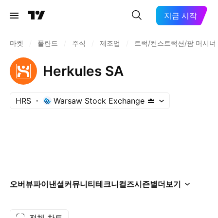
지금 시작
마켓
/
폴란드
/
주식
/
제조업
/
트럭/컨스트럭션/팜 머시너
Herkules SA
HRS
Warsaw Stock Exchange
오버뷰
파이낸셜
커뮤니티
테크니컬즈
시즌별
더보기
전체 차트