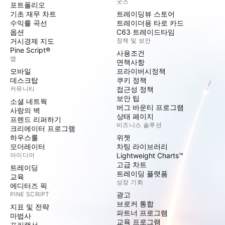
굿즈
포트폴리오
기초 재무 차트
트레이딩뷰 스토어
수익률 곡선
트레이더용 타로 카드
옵션
C63 트레이드타임
거시경제 지도
정책 및 보안
Pine Script®
사용조건
앱
면책사항
모바일
프라이버시정책
데스크탑
쿠키 정책
커뮤니티
접근성 정책
보안 팁
소셜 네트웍
버그 바운티 프로그램
사랑의 벽
상태 페이지
프렌드 리퍼하기
비즈니스 솔루션
크리에이터 프로그램
하우스룰
위젯
모더레이터
차팅 라이브러리
아이디어
Lightweight Charts™
고급 차트
트레이딩
트레이딩 플랫폼
교육
성장 기회
에디터즈 픽
PINE SCRIPT
광고
브로커 통합
지표 및 전략
파트너 프로그램
마법사
교육 프로그램
프리랜서