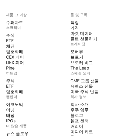
제품 그 이상
툴 및 구독
수퍼차트
특징
스크리너
가격
마켓 데이터
주식
플랜 선물하기
ETF
트레이딩
채권
암호화폐
오버뷰
CEX 페어
브로커
DEX 페어
브로커 비교
Pine
The Leap
히트맵
스페셜 오퍼
주식
CME 그룹 선물
ETF
유렉스 선물
암호화폐
미국 주식 번들
캘린더
회사 정보
이코노믹
회사 소개
어닝
우주 임무
배당
블로그
IPOs
헬프 센터
더 많은 제품
커리어
미디어 키트
뉴스 플로우