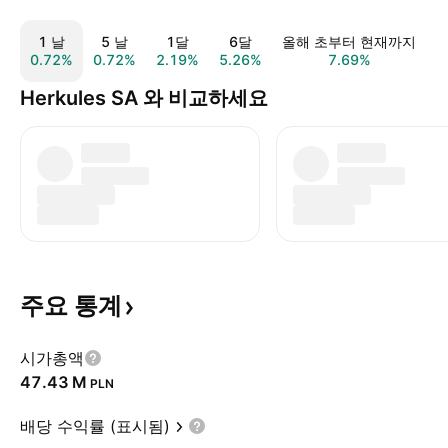
1 날
5 날
1달
6달
올해 초부터 현재까지
0.72%
0.72%
2.19%
5.26%
7.69%
8
Herkules SA 와 비교하세요
주요
통계
시가총액
‪47.43 M‬
PLN
배당 수익률 (표시됨)