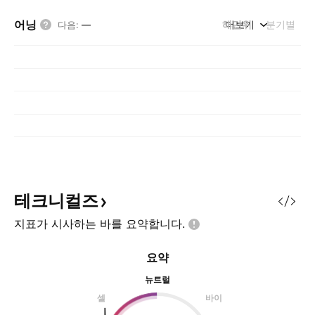
어닝
해단위
더보기
분기별
다음
:
—
테크니컬즈
지표가 시사하는 바를
요약합니다.
요약
뉴트럴
셀
바이