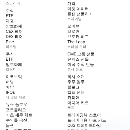
스크리너
가격
마켓 데이터
주식
플랜 선물하기
ETF
트레이딩
채권
암호화폐
오버뷰
CEX 페어
브로커
DEX 페어
브로커 비교
Pine
The Leap
히트맵
스페셜 오퍼
주식
CME 그룹 선물
ETF
유렉스 선물
암호화폐
미국 주식 번들
캘린더
회사 정보
이코노믹
회사 소개
어닝
우주 임무
배당
블로그
IPOs
헬프 센터
더 많은 제품
커리어
미디어 키트
뉴스 플로우
굿즈
포트폴리오
기초 재무 차트
트레이딩뷰 스토어
수익률 곡선
트레이더용 타로 카드
옵션
C63 트레이드타임