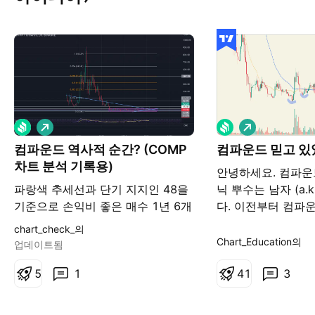
롱
롱
컴파운드 역사적 순간? (COMP
컴파운드 믿고 있
차트 분석 기록용)
안녕하세요. 컴파운
파랑색 추세선과 단기 지지인 48을
닉 뿌수는 남자 (a.
기준으로 손익비 좋은 매수 1년 6개
다. 이전부터 컴파
월 이상 횡보하며 세력들이 매집 했
해오고 있었고 이전
chart_check_의
을 것으로 예상 ---익절--- 1차 92 2
련해서도 아이디어
Chart_Education의
업데이트됨
차173 3차500 ---손절--- 파랑색
다. 드디어 위로 한
추세선 이탈 혹은 48이탈 마감시
5
1
네요. 거래량을 터
4
1
3
점을 돌파 했습니다
남기고 내려와서 조