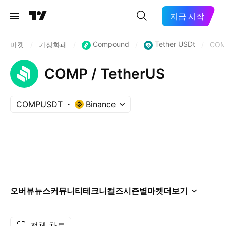
지금 시작
Compound
Tether USDt
마켓
/
가상화폐
/
/
/
COM
COMP / TetherUS
COMPUSDT
Binance
오버뷰
뉴스
커뮤니티
테크니컬즈
시즌별
마켓
더보기
전체 차트