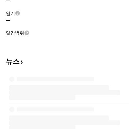
—
열기
—
일간범위
–
뉴스