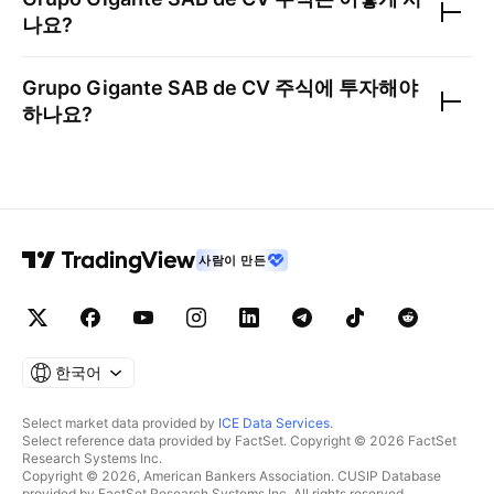
나요?
Grupo Gigante SAB de CV
주식에 투자해야
하나요?
사람이 만든
한국어
Select market data provided by
ICE Data Services
.
Select reference data provided by FactSet. Copyright © 2026 FactSet
Research Systems Inc.
Copyright © 2026, American Bankers Association. CUSIP Database
provided by FactSet Research Systems Inc. All rights reserved.