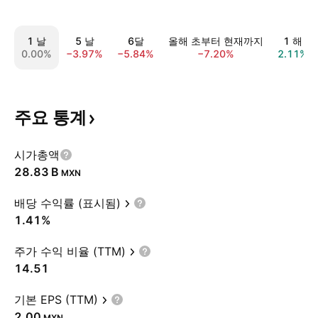
1 날
5 날
6달
올해 초부터 현재까지
1 해
0.00%
−3.97%
−5.84%
−7.20%
2.11%
주요
통계
시가총액
‪28.83 B‬
MXN
배당 수익률 (표시됨)
1.41%
주가 수익 비율 (TTM)
14.51
기본 EPS (TTM)
2.00
MXN