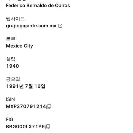
Federico Bernaldo de Quiros
웹사이트
grupogigante.com.mx
본부
Mexico City
설립
1940
공모일
1991년 7월 16일
ISIN
MXP370791214
FIGI
BBG000LX71Y6