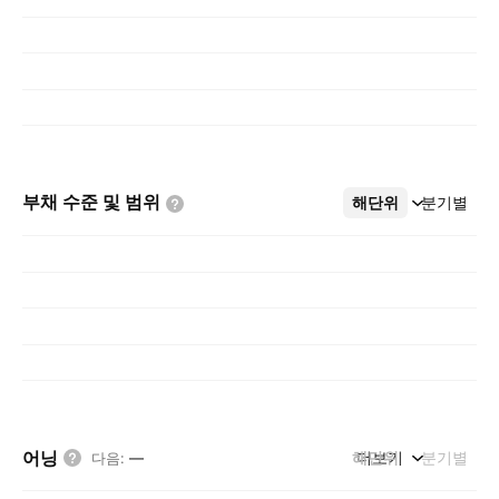
부채 수준 및
범위
해단위
더보기
분기별
어닝
해단위
더보기
분기별
다음
:
—