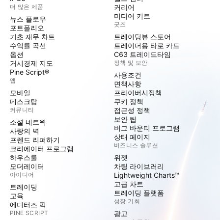
더 많은 제품
커리어
미디어 키트
뉴스 플로우
굿즈
포트폴리오
기초 재무 차트
트레이딩뷰 스토어
수익률 곡선
트레이더용 타로 카드
옵션
C63 트레이드타임
거시경제 지도
정책 및 보안
Pine Script®
사용조건
앱
면책사항
모바일
프라이버시정책
데스크탑
쿠키 정책
커뮤니티
접근성 정책
보안 팁
소셜 네트웍
버그 바운티 프로그램
사랑의 벽
상태 페이지
프렌드 리퍼하기
비즈니스 솔루션
크리에이터 프로그램
하우스룰
위젯
모더레이터
차팅 라이브러리
아이디어
Lightweight Charts™
고급 차트
트레이딩
트레이딩 플랫폼
교육
성장 기회
에디터즈 픽
PINE SCRIPT
광고