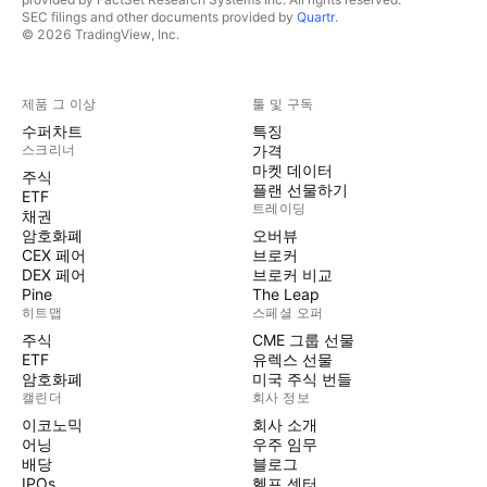
SEC filings and other documents provided by
Quartr
.
© 2026 TradingView, Inc.
제품 그 이상
툴 및 구독
수퍼차트
특징
스크리너
가격
마켓 데이터
주식
플랜 선물하기
ETF
트레이딩
채권
암호화폐
오버뷰
CEX 페어
브로커
DEX 페어
브로커 비교
Pine
The Leap
히트맵
스페셜 오퍼
주식
CME 그룹 선물
ETF
유렉스 선물
암호화폐
미국 주식 번들
캘린더
회사 정보
이코노믹
회사 소개
어닝
우주 임무
배당
블로그
IPOs
헬프 센터