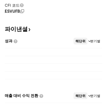
CFI 코드
ESVUFB
파이낸셜
성과
해단위
더보기
분기별
매출 대비 수익
전환
해단위
더보기
분기별