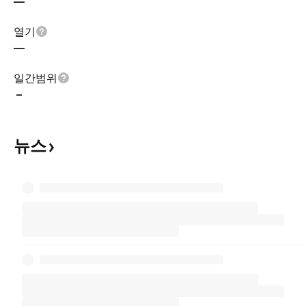
—
열기
—
일간범위
–
뉴스