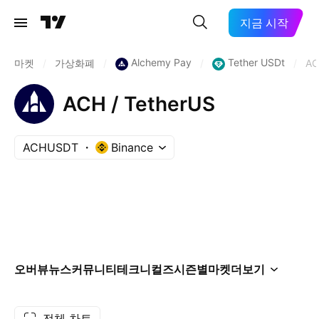
지금 시작
Alchemy Pay
Tether USDt
마켓
/
가상화폐
/
/
/
A
ACH / TetherUS
ACHUSDT
Binance
오버뷰
뉴스
커뮤니티
테크니컬즈
시즌별
마켓
더보기
전체 차트