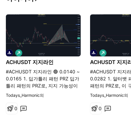
롱
롱
ACHUSDT 지지라인
ACHUSDT 지지
#ACHUSDT 지지라인 🟢 0.0140 ~
#ACHUSDT 지지라인
0.0165 1. 딥가틀리 패턴 PRZ 딥가
0.0282 1. 알터뱃
틀리 패턴의 PRZ로, 지지 가능성이
패턴의 PRZ로, 이
있는 구간입니다. 2. 과거 지지/저항
성이 높은 주요 영역
Todays_Harmonic의
Todays_Harmonic의
매물대 겹침 과거 지지와 저항이 반
지지/저항 라인 겹
복되었던 매물대와 겹치는 영역으
저항 역할을 반복했
0
0
로, 반등 가능성이 있는 자리입니다.
성된 자리로, 매수
성이 높은 구간입니