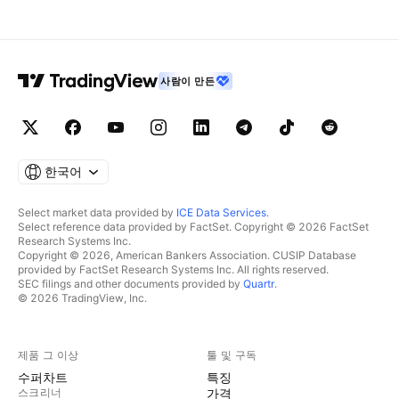
사람이 만든
한국어
Select market data provided by
ICE Data Services
.
Select reference data provided by FactSet. Copyright © 2026 FactSet
Research Systems Inc.
Copyright © 2026, American Bankers Association. CUSIP Database
provided by FactSet Research Systems Inc. All rights reserved.
SEC filings and other documents provided by
Quartr
.
© 2026 TradingView, Inc.
제품 그 이상
툴 및 구독
수퍼차트
특징
스크리너
가격