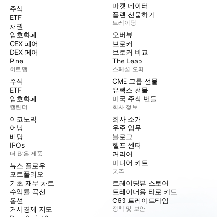
마켓 데이터
주식
플랜 선물하기
ETF
트레이딩
채권
암호화폐
오버뷰
CEX 페어
브로커
DEX 페어
브로커 비교
Pine
The Leap
히트맵
스페셜 오퍼
주식
CME 그룹 선물
ETF
유렉스 선물
암호화폐
미국 주식 번들
캘린더
회사 정보
이코노믹
회사 소개
어닝
우주 임무
배당
블로그
IPOs
헬프 센터
더 많은 제품
커리어
미디어 키트
뉴스 플로우
굿즈
포트폴리오
기초 재무 차트
트레이딩뷰 스토어
수익률 곡선
트레이더용 타로 카드
옵션
C63 트레이드타임
거시경제 지도
정책 및 보안