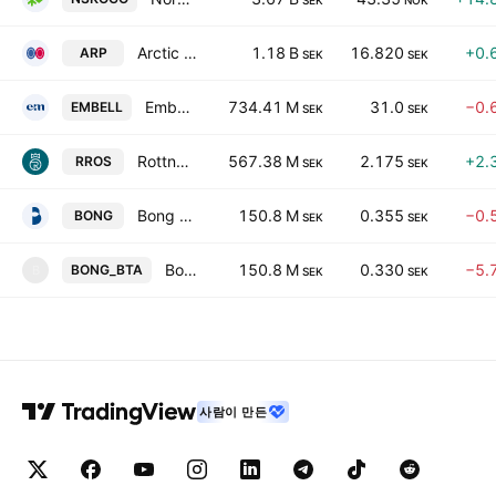
SEK
NOK
Arctic Paper S.A.
1.18 B
16.820
+0.
ARP
SEK
SEK
Embellence Group AB
734.41 M
31.0
−0.
EMBELL
SEK
SEK
Rottneros AB
567.38 M
2.175
+2.
RROS
SEK
SEK
Bong AB
150.8 M
0.355
−0.
BONG
SEK
SEK
Bong AB TEMP
150.8 M
0.330
−5.
BONG_BTA
B
SEK
SEK
사람이 만든