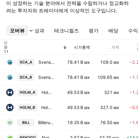
이 성장하는 기술 분야에서 전략을 수립하거나 정교화하
려는 투자자와 트레이더에게 이상적인 도구입니다.
오버뷰
더보기
성과
테크니컬즈
평가
배당
수익
심
볼
시가총액
가격
Svenska Cellulosa AB SCA Class A
78.41 B
109.0
−2.
SCA_A
SEK
SEK
Svenska Cellulosa AB SCA Class B
78.41 B
109.65
−1.
SCA_B
SEK
SEK
Holmen AB Class A
49.53 B
321
−1.
HOLM_A
SEK
SEK
Holmen AB Class B
49.53 B
327.0
−0.
HOLM_B
SEK
SEK
Billerud AB
19.35 B
76.50
−1.
BILL
SEK
SEK
Norske Skog ASA
3.67 B
43.35
+14.
NSKOGO