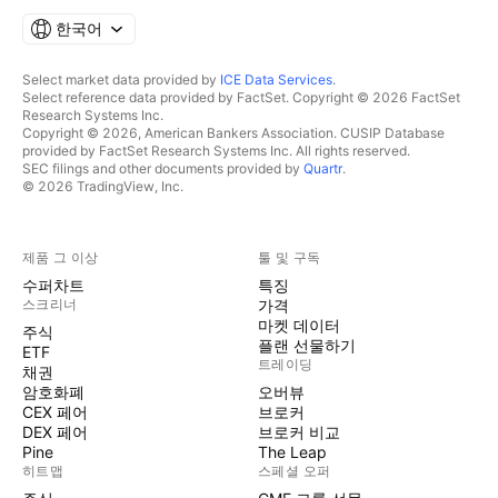
한국어
Select market data provided by
ICE Data Services
.
Select reference data provided by FactSet. Copyright © 2026 FactSet
Research Systems Inc.
Copyright © 2026, American Bankers Association. CUSIP Database
provided by FactSet Research Systems Inc. All rights reserved.
SEC filings and other documents provided by
Quartr
.
© 2026 TradingView, Inc.
제품 그 이상
툴 및 구독
수퍼차트
특징
스크리너
가격
마켓 데이터
주식
플랜 선물하기
ETF
트레이딩
채권
암호화폐
오버뷰
CEX 페어
브로커
DEX 페어
브로커 비교
Pine
The Leap
히트맵
스페셜 오퍼