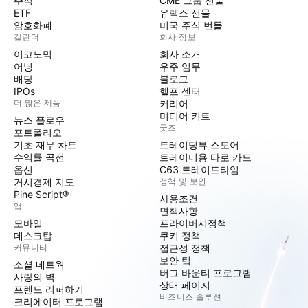
주식
CME 그룹 선물
ETF
유렉스 선물
암호화폐
미국 주식 번들
캘린더
회사 정보
이코노믹
회사 소개
어닝
우주 임무
배당
블로그
IPOs
헬프 센터
더 많은 제품
커리어
미디어 키트
뉴스 플로우
굿즈
포트폴리오
기초 재무 차트
트레이딩뷰 스토어
수익률 곡선
트레이더용 타로 카드
옵션
C63 트레이드타임
거시경제 지도
정책 및 보안
Pine Script®
사용조건
앱
면책사항
모바일
프라이버시정책
데스크탑
쿠키 정책
커뮤니티
접근성 정책
보안 팁
소셜 네트웍
버그 바운티 프로그램
사랑의 벽
상태 페이지
프렌드 리퍼하기
비즈니스 솔루션
크리에이터 프로그램