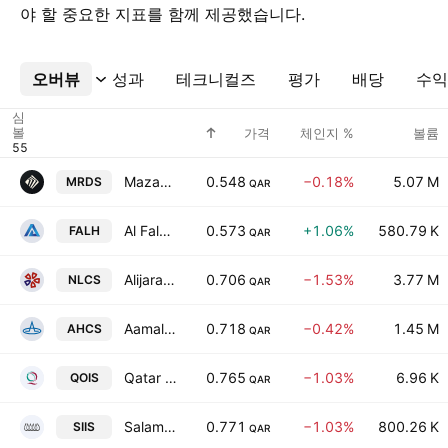
야 할 중요한 지표를 함께 제공했습니다.
오버뷰
더보기
성과
테크니컬즈
평가
배당
수익
심
볼
가격
체인지 %
볼륨
Mazaya Real Estate Development Company
0.548
−0.18%
5.07 M
MRDS
QAR
Al Faleh Educational Holding Co.
0.573
+1.06%
580.79 K
FALH
QAR
Alijarah Holding
0.706
−1.53%
3.77 M
NLCS
QAR
Aamal Company Q.S.C.
0.718
−0.42%
1.45 M
AHCS
QAR
Qatar Oman Investment Co.
0.765
−1.03%
6.96 K
QOIS
QAR
Salam International Investment Ltd.
0.771
−1.03%
800.26 K
SIIS
QAR