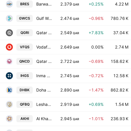
Barwa Real Estate Co.
2.379
+0.25%
4.22 M
BRES
QAR
Gulf Warehousing Co.
2.474
−0.96%
780.76 K
GWCS
QAR
Qatar General Insurance & Reinsurance Company Q.P.S.C.
2.549
+7.83%
37.04 K
QGRI
QAR
Vodafone Qatar QSC
2.649
0.00%
2.74 M
VFQS
QAR
Qatar National Cement Co.
2.722
−0.69%
158.62 K
QNCD
QAR
Inma Holding Company
2.745
−0.72%
12.58 K
IHGS
QAR
Doha Bank
2.890
−1.47%
862.82 K
DHBK
QAR
Lesha Bank L.L.C
2.919
+0.69%
1.54 M
QFBQ
QAR
Al Khaleej Takaful Group
2.945
−1.01%
236.93 K
AKHI
QAR