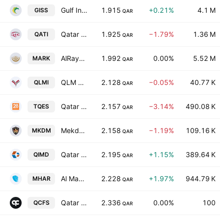
Gulf International Services QSC
1.915
+0.21%
4.1 M
GISS
QAR
Qatar Insurance Co.
1.925
−1.79%
1.36 M
QATI
QAR
AlRayan Bank
1.992
0.00%
5.52 M
MARK
QAR
QLM Life & Medical Insurance Company QPSC
2.128
−0.05%
40.77 K
QLMI
QAR
Qatar Electronic Systems Co. (Techno Q) QPSC
2.157
−3.14%
490.08 K
TQES
QAR
Mekdam Holding Group Company
2.158
−1.19%
109.16 K
MKDM
QAR
Qatar Industrial Manufacturing Co.
2.195
+1.15%
389.64 K
QIMD
QAR
Al Mahhar Holding Company QPSC
2.228
+1.97%
944.79 K
MHAR
QAR
Qatar Cinema & Film Distribution Co.
2.336
0.00%
100
QCFS
QAR