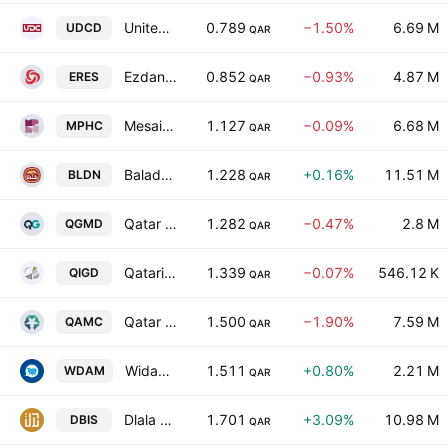
United Development Co.
0.789
−1.50%
6.69 M
UDCD
QAR
Ezdan Holding Group
0.852
−0.93%
4.87 M
ERES
QAR
Mesaieed Petrochemical Holding Company Q.S.C.
1.127
−0.09%
6.68 M
MPHC
QAR
Baladna Q.P.S.C
1.228
+0.16%
11.51 M
BLDN
QAR
Qatar German For Medical Devices
1.282
−0.47%
2.8 M
QGMD
QAR
Qatari Investors Group
1.339
−0.07%
546.12 K
QIGD
QAR
Qatar Aluminium Manufacturing Company
1.500
−1.90%
7.59 M
QAMC
QAR
Widam Food Company Q. S. C
1.511
+0.80%
2.21 M
WDAM
QAR
Dlala Brokerage and Investment Holding Company
1.701
+3.09%
10.98 M
DBIS
QAR