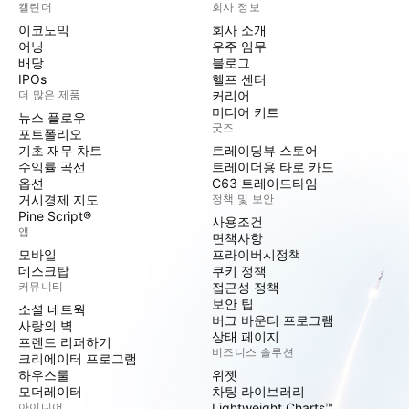
캘린더
회사 정보
이코노믹
회사 소개
어닝
우주 임무
배당
블로그
IPOs
헬프 센터
더 많은 제품
커리어
미디어 키트
뉴스 플로우
굿즈
포트폴리오
기초 재무 차트
트레이딩뷰 스토어
수익률 곡선
트레이더용 타로 카드
옵션
C63 트레이드타임
거시경제 지도
정책 및 보안
Pine Script®
사용조건
앱
면책사항
모바일
프라이버시정책
데스크탑
쿠키 정책
커뮤니티
접근성 정책
보안 팁
소셜 네트웍
버그 바운티 프로그램
사랑의 벽
상태 페이지
프렌드 리퍼하기
비즈니스 솔루션
크리에이터 프로그램
하우스룰
위젯
모더레이터
차팅 라이브러리
아이디어
Lightweight Charts™