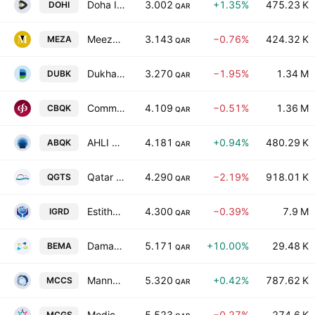
Doha Insurance Co.
3.002
+1.35%
475.23 K
DOHI
QAR
Meeza QSTP LLC
3.143
−0.76%
424.32 K
MEZA
QAR
Dukhan Bank Q.P.S.C.
3.270
−1.95%
1.34 M
DUBK
QAR
Commercial Bank (Q.S.C.)
4.109
−0.51%
1.36 M
CBQK
QAR
AHLI BANK Q.P.S.C.
4.181
+0.94%
480.29 K
ABQK
QAR
Qatar Gas Transport Co.
4.290
−2.19%
918.01 K
QGTS
QAR
Estithmar Holding Q.P.S.C
4.300
−0.39%
7.9 M
IGRD
QAR
Damaan Islamic Insurance Company (Beema)
5.171
+10.00%
29.48 K
BEMA
QAR
Mannai Corporation Q.P.S.C.
5.320
+0.42%
787.62 K
MCCS
QAR
Medicare Group QSC
5.523
−0.27%
274.6 K
MCGS