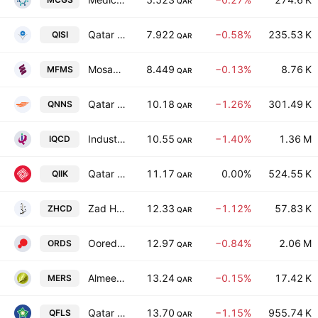
QAR
Qatar Islamic Insurance Group
7.922
−0.58%
235.53 K
QISI
QAR
Mosanada Facilities Management Services Q.P.S.C.
8.449
−0.13%
8.76 K
MFMS
QAR
Qatar Navigation QSC
10.18
−1.26%
301.49 K
QNNS
QAR
Industries of Qatar Co.
10.55
−1.40%
1.36 M
IQCD
QAR
Qatar International Islamic Bank
11.17
0.00%
524.55 K
QIIK
QAR
Zad Holding Co.
12.33
−1.12%
57.83 K
ZHCD
QAR
Ooredoo Q.P.S.C
12.97
−0.84%
2.06 M
ORDS
QAR
Almeera Consumer Goods Co. QSC
13.24
−0.15%
17.42 K
MERS
QAR
Qatar Fuel-Woqod QSC
13.70
−1.15%
955.74 K
QFLS
QAR