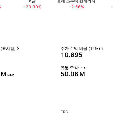
6달
올해 초부터 현재까지
%
−20.30%
−2.56%
(표시됨)
주가 수익 비율 (TTM)
10.695
유통 주식수
 M‬
‪50.06 M‬
QAR
EPS