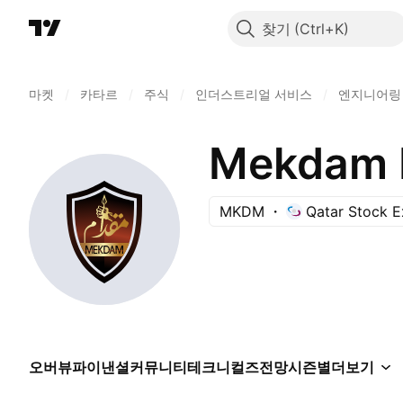
찾기
마켓
/
카타르
/
주식
/
인더스트리얼 서비스
/
엔지니어링
Mekdam 
MKDM
Qatar Stock 
오버뷰
파이낸셜
커뮤니티
테크니컬즈
전망
시즌별
더보기