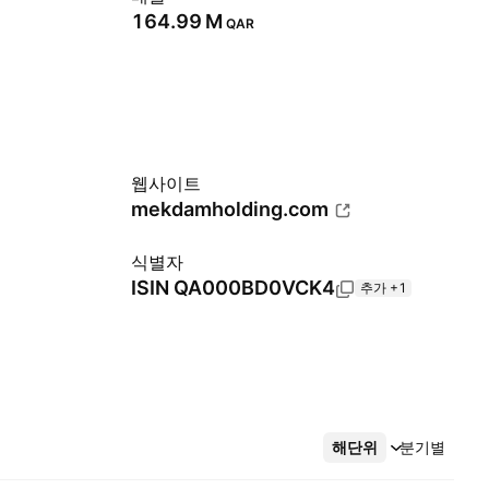
‪164.99 M‬
QAR
웹사이트
mekdamholding.com
식별자
ISIN
QA000BD0VCK4
추가 +1
해단위
더보기
분기별