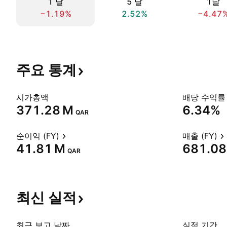
1 날
5 날
1달
−1.19%
2.52%
−4.47
주요
통계
시가총액
배당 수익률 
‪371.28 M‬
6.34%
QAR
순이익 (FY)
매출 (FY)
‪41.81 M‬
‪681.08
QAR
최신
실적
최근 보고 날짜
실적 기간