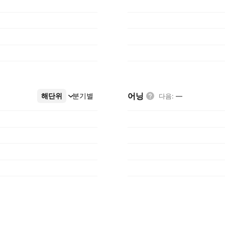
어닝
해단위
더보기
분기별
다음
:
—