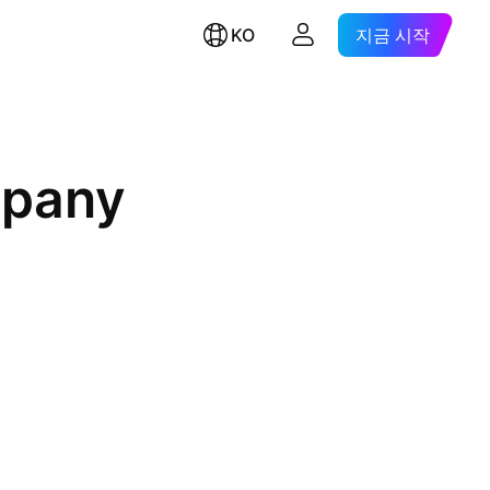
KO
지금 시작
mpany