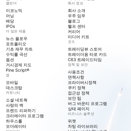
캘린더
회사 정보
이코노믹
회사 소개
어닝
우주 임무
배당
블로그
IPOs
헬프 센터
더 많은 제품
커리어
미디어 키트
뉴스 플로우
굿즈
포트폴리오
기초 재무 차트
트레이딩뷰 스토어
수익률 곡선
트레이더용 타로 카드
옵션
C63 트레이드타임
거시경제 지도
정책 및 보안
Pine Script®
사용조건
앱
면책사항
모바일
프라이버시정책
데스크탑
쿠키 정책
커뮤니티
접근성 정책
보안 팁
소셜 네트웍
버그 바운티 프로그램
사랑의 벽
상태 페이지
프렌드 리퍼하기
비즈니스 솔루션
크리에이터 프로그램
하우스룰
위젯
모더레이터
차팅 라이브러리