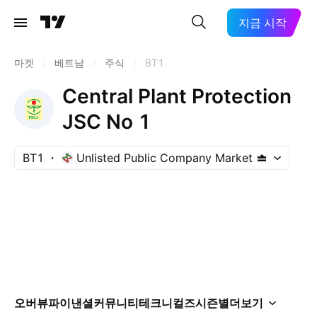
지금 시작
마켓
/
베트남
/
주식
/
BT1
Central Plant Protection
JSC No 1
BT1
Unlisted Public Company Market
오버뷰
파이낸셜
커뮤니티
테크니컬즈
시즌별
더보기