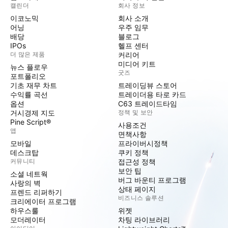
캘린더
회사 정보
이코노믹
회사 소개
어닝
우주 임무
배당
블로그
IPOs
헬프 센터
더 많은 제품
커리어
미디어 키트
뉴스 플로우
굿즈
포트폴리오
기초 재무 차트
트레이딩뷰 스토어
수익률 곡선
트레이더용 타로 카드
옵션
C63 트레이드타임
거시경제 지도
정책 및 보안
Pine Script®
사용조건
앱
면책사항
모바일
프라이버시정책
데스크탑
쿠키 정책
커뮤니티
접근성 정책
보안 팁
소셜 네트웍
버그 바운티 프로그램
사랑의 벽
상태 페이지
프렌드 리퍼하기
비즈니스 솔루션
크리에이터 프로그램
하우스룰
위젯
모더레이터
차팅 라이브러리