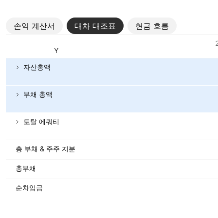
손익 계산서
대차 대조표
현금 흐름
메트릭
통화: JPY
자산총액
부채 총액
토탈 에쿼티
총 부채 & 주주 지분
총부채
순차입금