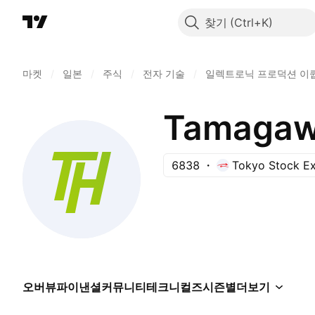
찾기
마켓
/
일본
/
주식
/
전자 기술
/
일렉트로닉 프로덕션 이
Tamagawa
6838
Tokyo Stock E
오버뷰
파이낸셜
커뮤니티
테크니컬즈
시즌별
더보기