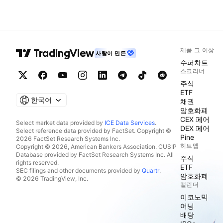
제품 그 이상
사람이 만든
수퍼차트
스크리너
주식
ETF
한국어
채권
암호화폐
CEX 페어
Select market data provided by
ICE Data Services
.
DEX 페어
Select reference data provided by FactSet. Copyright ©
Pine
2026 FactSet Research Systems Inc.
히트맵
Copyright © 2026, American Bankers Association. CUSIP
Database provided by FactSet Research Systems Inc. All
주식
rights reserved.
ETF
SEC filings and other documents provided by
Quartr
.
암호화폐
© 2026 TradingView, Inc.
캘린더
이코노믹
어닝
배당