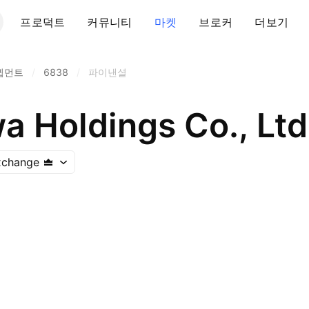
프로덕트
커뮤니티
마켓
브로커
더보기
큅먼트
/
6838
/
파이낸셜
 Holdings Co., Ltd
xchange