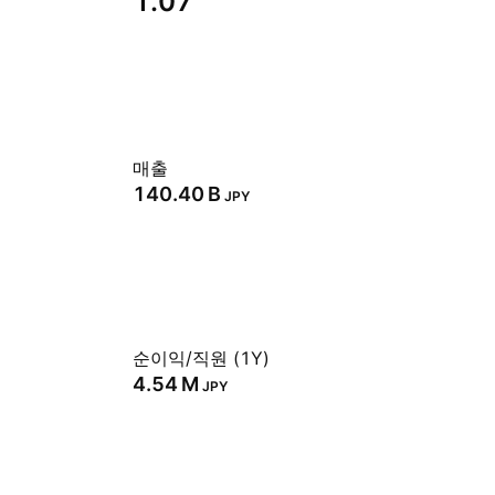
1.07
매출
‪140.40 B‬
JPY
순이익/직원 (1Y)
‪4.54 M‬
JPY