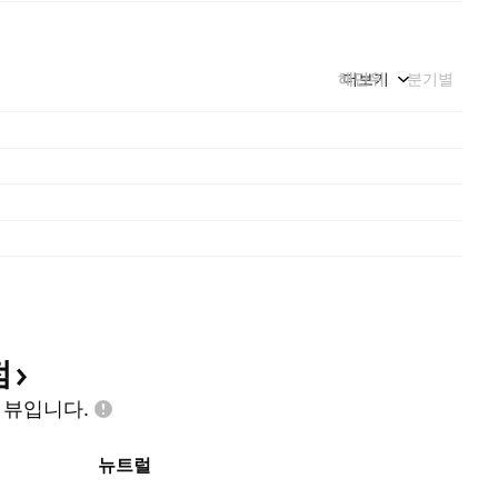
해단위
더보기
분기별
점
인
뷰입니다.
뉴트럴