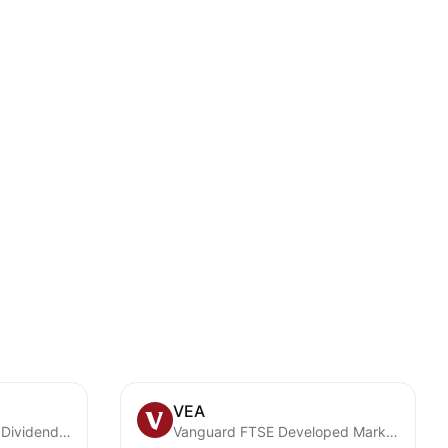
VEA
iFreeETF TOPIX (Yearly Dividend Type)
Vanguard FTSE Developed Markets ETF