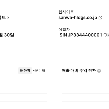
웹사이트
덕트
sanwa-hldgs.co.jp
식별자
월 30일
ISIN
JP3344400001
매출 대비 수익
전환
해단위
더보기
분기별