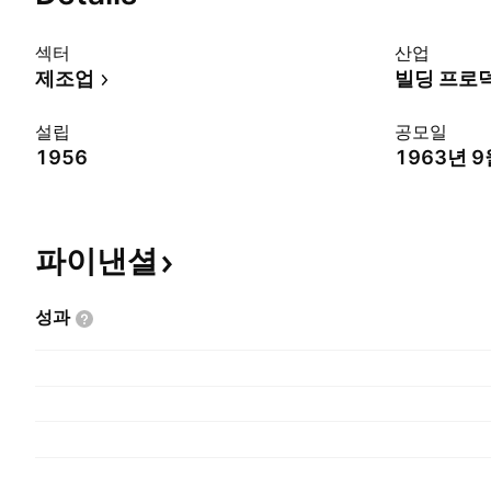
섹터
산업
제조업
빌딩 프로
설립
공모일
1956
1963년 9
파이낸셜
성과