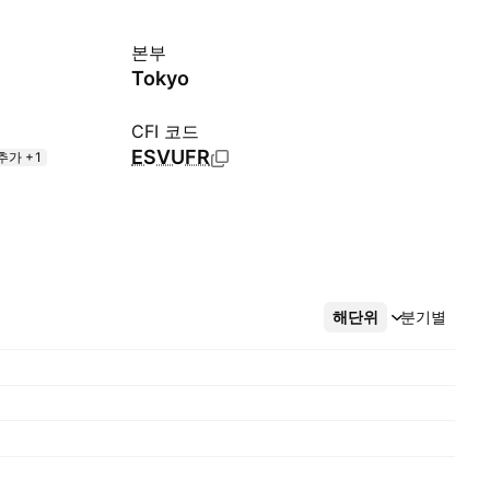
본부
Tokyo
CFI 코드
ESVUFR
추가 +1
해단위
더보기
분기별