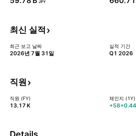
‪59.78 B‬
‪660.71 
JPY
최신
실적
최근 보고 날짜
실적 기간
2026년 7월 31일
Q1 2026
직원
직원 (FY)
체인지 (1Y)
‪13.17 K‬
+58
+0.4
Details