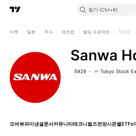
찾기
마켓
/
일본
/
주식
/
제조업
/
빌딩 프로덕트
/
5929
Sanwa Ho
5929
Tokyo Stock E
오버뷰
파이낸셜
문서
커뮤니티
테크니컬즈
전망
시즌별
ETFs