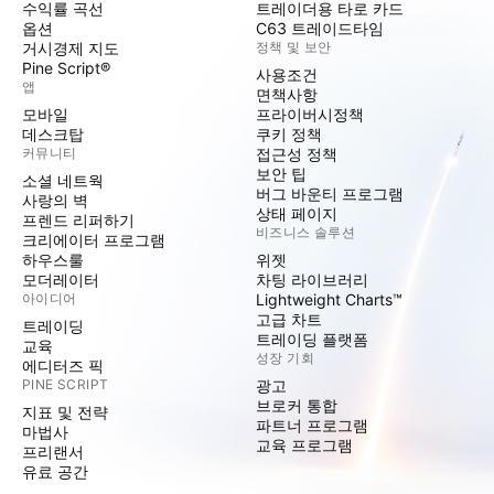
수익률 곡선
트레이더용 타로 카드
옵션
C63 트레이드타임
거시경제 지도
정책 및 보안
Pine Script®
사용조건
앱
면책사항
모바일
프라이버시정책
데스크탑
쿠키 정책
커뮤니티
접근성 정책
보안 팁
소셜 네트웍
버그 바운티 프로그램
사랑의 벽
상태 페이지
프렌드 리퍼하기
비즈니스 솔루션
크리에이터 프로그램
하우스룰
위젯
모더레이터
차팅 라이브러리
아이디어
Lightweight Charts™
고급 차트
트레이딩
트레이딩 플랫폼
교육
성장 기회
에디터즈 픽
PINE SCRIPT
광고
브로커 통합
지표 및 전략
파트너 프로그램
마법사
교육 프로그램
프리랜서
유료 공간