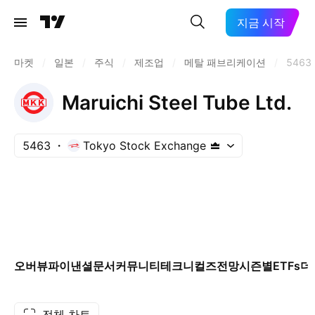
지금 시작
마켓
/
일본
/
주식
/
제조업
/
메탈 패브리케이션
/
5463
Maruichi Steel Tube Ltd.
5463
Tokyo Stock Exchange
오버뷰
파이낸셜
문서
커뮤니티
테크니컬즈
전망
시즌별
ETFs
더
전체 차트