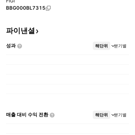
FIGI
BBG000BL7315
파이낸셜
성과
해단위
더보기
분기별
매출 대비 수익
전환
해단위
더보기
분기별