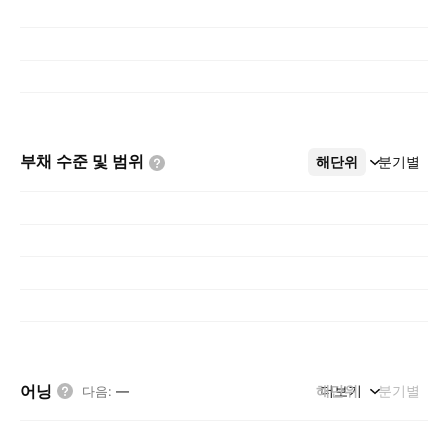
부채 수준 및
범위
해단위
더보기
분기별
어닝
해단위
더보기
분기별
다음
:
—