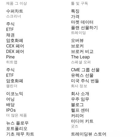
제품 그 이상
툴 및 구독
수퍼차트
특징
스크리너
가격
마켓 데이터
주식
플랜 선물하기
ETF
트레이딩
채권
암호화폐
오버뷰
CEX 페어
브로커
DEX 페어
브로커 비교
Pine
The Leap
히트맵
스페셜 오퍼
주식
CME 그룹 선물
ETF
유렉스 선물
암호화폐
미국 주식 번들
캘린더
회사 정보
이코노믹
회사 소개
어닝
우주 임무
배당
블로그
IPOs
헬프 센터
더 많은 제품
커리어
미디어 키트
뉴스 플로우
굿즈
포트폴리오
기초 재무 차트
트레이딩뷰 스토어