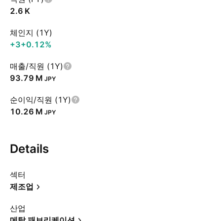
‪2.6 K‬
체인지 (1Y)
+3
+0.12%
매출/직원 (1Y)
‪93.79 M‬
JPY
순이익/직원 (1Y)
‪10.26 M‬
JPY
Details
섹터
제조업
산업
메탈 패브리케이션