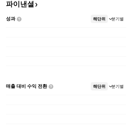
파이낸셜
성과
해단위
더보기
분기별
매출 대비 수익
전환
해단위
더보기
분기별