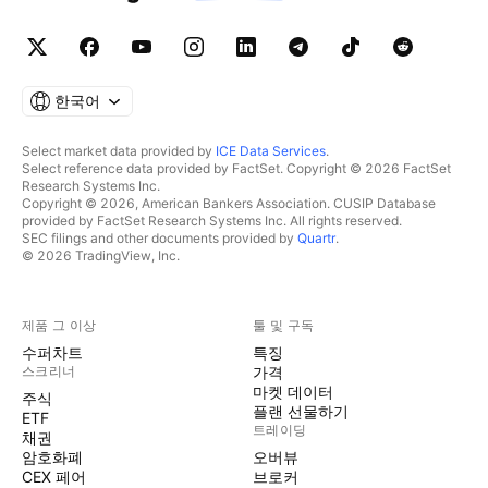
한국어
Select market data provided by
ICE Data Services
.
Select reference data provided by FactSet. Copyright © 2026 FactSet
Research Systems Inc.
Copyright © 2026, American Bankers Association. CUSIP Database
provided by FactSet Research Systems Inc. All rights reserved.
SEC filings and other documents provided by
Quartr
.
© 2026 TradingView, Inc.
제품 그 이상
툴 및 구독
수퍼차트
특징
스크리너
가격
마켓 데이터
주식
플랜 선물하기
ETF
트레이딩
채권
암호화폐
오버뷰
CEX 페어
브로커