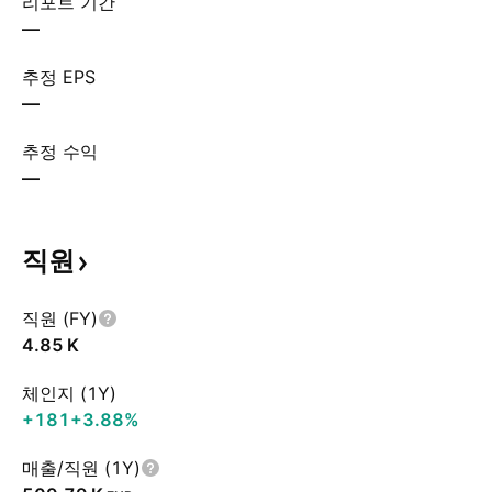
리포트 기간
—
추정 EPS
—
추정 수익
—
직원
직원 (FY)
‪4.85 K‬
체인지 (1Y)
+181
+3.88%
매출/직원 (1Y)