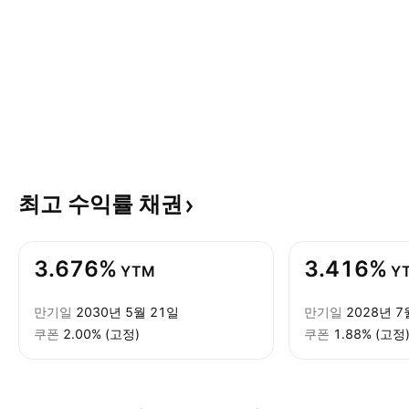
최고 수익률
채권
3.676%
3.416%
YTM
Y
만기일
2030년 5월 21일
만기일
2028년 7
쿠폰
2.00% (고정)
쿠폰
1.88% (고정