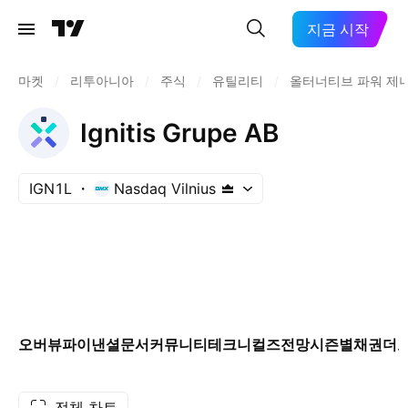
지금 시작
마켓
/
리투아니아
/
주식
/
유틸리티
/
올터너티브 파워 제
Ignitis Grupe AB
IGN1L
Nasdaq Vilnius
오버뷰
파이낸셜
문서
커뮤니티
테크니컬즈
전망
시즌별
채권
더
전체 차트