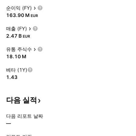
순이익 (FY)
‪163.90 M‬
EUR
매출 (FY)
‪2.47 B‬
EUR
유통 주식수
‪18.10 M‬
베타 (1Y)
1.43
다음
실적
다음 리포트 날짜
—