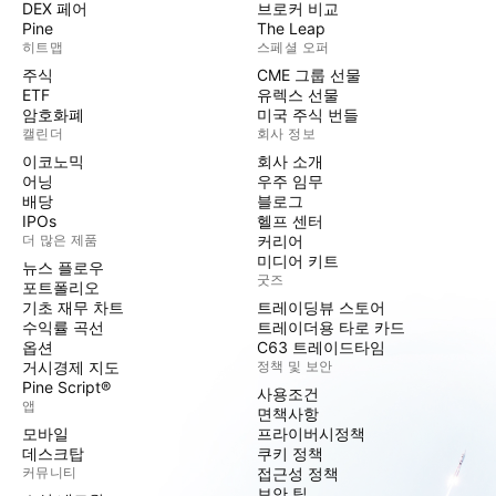
DEX 페어
브로커 비교
Pine
The Leap
히트맵
스페셜 오퍼
주식
CME 그룹 선물
ETF
유렉스 선물
암호화폐
미국 주식 번들
캘린더
회사 정보
이코노믹
회사 소개
어닝
우주 임무
배당
블로그
IPOs
헬프 센터
더 많은 제품
커리어
미디어 키트
뉴스 플로우
굿즈
포트폴리오
기초 재무 차트
트레이딩뷰 스토어
수익률 곡선
트레이더용 타로 카드
옵션
C63 트레이드타임
거시경제 지도
정책 및 보안
Pine Script®
사용조건
앱
면책사항
모바일
프라이버시정책
데스크탑
쿠키 정책
커뮤니티
접근성 정책
보안 팁