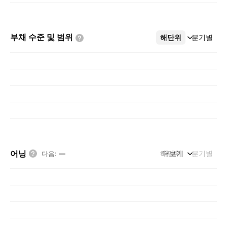
부채 수준 및
범위
해단위
더보기
분기별
어닝
해단위
더보기
분기별
다음
:
—