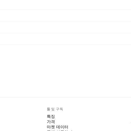
툴 및 구독
특징
가격
마켓 데이터