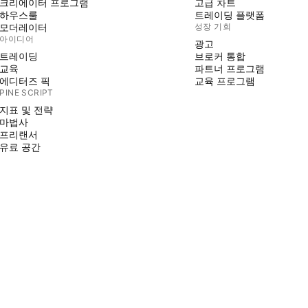
크리에이터 프로그램
고급 차트
하우스룰
트레이딩 플랫폼
모더레이터
성장 기회
아이디어
광고
트레이딩
브로커 통합
교육
파트너 프로그램
에디터즈 픽
교육 프로그램
PINE SCRIPT
지표 및 전략
마법사
프리랜서
유료 공간