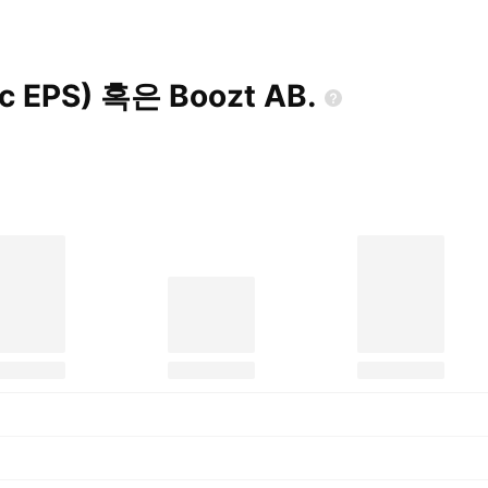
sic EPS) 혹은 Boozt
AB.