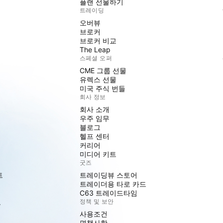
플랜 선물하기
트레이딩
오버뷰
브로커
브로커 비교
The Leap
스페셜 오퍼
CME 그룹 선물
유렉스 선물
미국 주식 번들
회사 정보
회사 소개
우주 임무
블로그
헬프 센터
커리어
미디어 키트
굿즈
트
트레이딩뷰 스토어
트레이더용 타로 카드
C63 트레이드타임
도
정책 및 보안
사용조건
면책사항