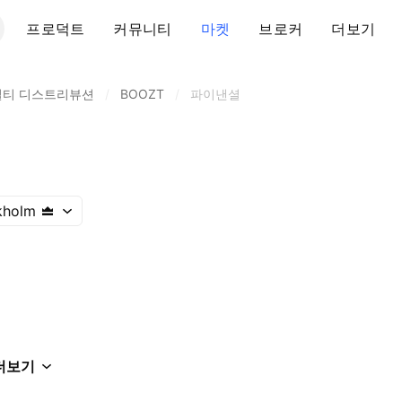
프로덕트
커뮤니티
마켓
브로커
더보기
셜티 디스트리뷰션
/
BOOZT
/
파이낸셜
kholm
더보기