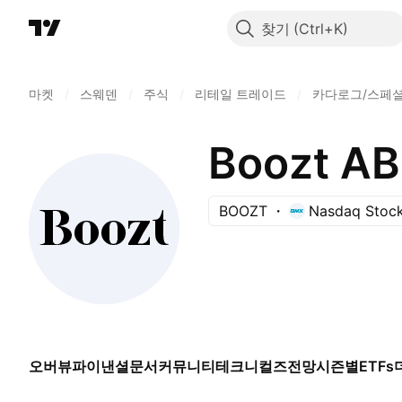
찾기
마켓
/
스웨덴
/
주식
/
리테일 트레이드
/
카다로그/스페
Boozt AB
BOOZT
Nasdaq Stoc
오버뷰
파이낸셜
문서
커뮤니티
테크니컬즈
전망
시즌별
ETFs