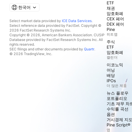
ETF
한국어
채권
암호화폐
CEX 페어
Select market data provided by
ICE Data Services
.
DEX 페어
Select reference data provided by FactSet. Copyright ©
Pine
2026 FactSet Research Systems Inc.
히트맵
Copyright © 2026, American Bankers Association. CUSIP
Database provided by FactSet Research Systems Inc. All
주식
rights reserved.
ETF
SEC filings and other documents provided by
Quartr
.
암호화폐
© 2026 TradingView, Inc.
캘린더
이코노믹
어닝
배당
IPOs
더 많은 제품
뉴스 플로우
포트폴리오
기초 재무 차
수익률 곡선
옵션
거시경제 지
Pine Script®
앱