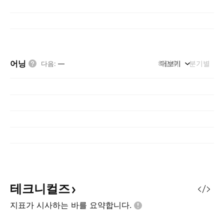
어닝
해단위
더보기
분기별
다음
:
—
테크니컬즈
지표가 시사하는 바를
요약합니다.