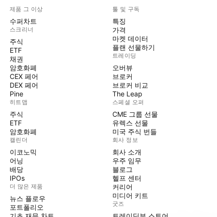
제품 그 이상
툴 및 구독
수퍼차트
특징
스크리너
가격
마켓 데이터
주식
플랜 선물하기
ETF
트레이딩
채권
암호화폐
오버뷰
CEX 페어
브로커
DEX 페어
브로커 비교
Pine
The Leap
히트맵
스페셜 오퍼
주식
CME 그룹 선물
ETF
유렉스 선물
암호화폐
미국 주식 번들
캘린더
회사 정보
이코노믹
회사 소개
어닝
우주 임무
배당
블로그
IPOs
헬프 센터
더 많은 제품
커리어
미디어 키트
뉴스 플로우
굿즈
포트폴리오
기초 재무 차트
트레이딩뷰 스토어