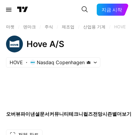
지금 시작
마켓
/
덴마크
/
주식
/
제조업
/
산업용 기계
/
HOVE
Hove A/S
HOVE
Nasdaq Copenhagen
오버뷰
파이낸셜
문서
커뮤니티
테크니컬즈
전망
시즌별
더보기
전체 차트