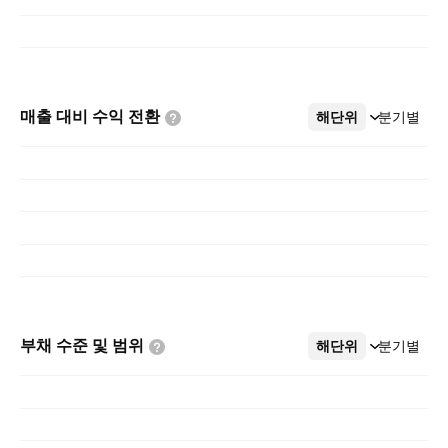
매출 대비 수익
전환
해단위
더보기
분기별
부채 수준 및
범위
해단위
더보기
분기별