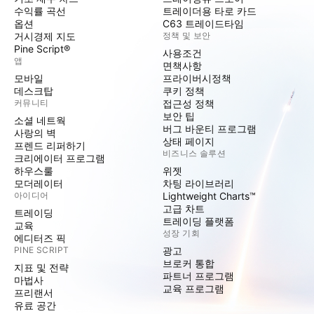
수익률 곡선
트레이더용 타로 카드
옵션
C63 트레이드타임
거시경제 지도
정책 및 보안
Pine Script®
사용조건
앱
면책사항
모바일
프라이버시정책
데스크탑
쿠키 정책
커뮤니티
접근성 정책
보안 팁
소셜 네트웍
버그 바운티 프로그램
사랑의 벽
상태 페이지
프렌드 리퍼하기
비즈니스 솔루션
크리에이터 프로그램
하우스룰
위젯
모더레이터
차팅 라이브러리
아이디어
Lightweight Charts™
고급 차트
트레이딩
트레이딩 플랫폼
교육
성장 기회
에디터즈 픽
PINE SCRIPT
광고
브로커 통합
지표 및 전략
파트너 프로그램
마법사
교육 프로그램
프리랜서
유료 공간