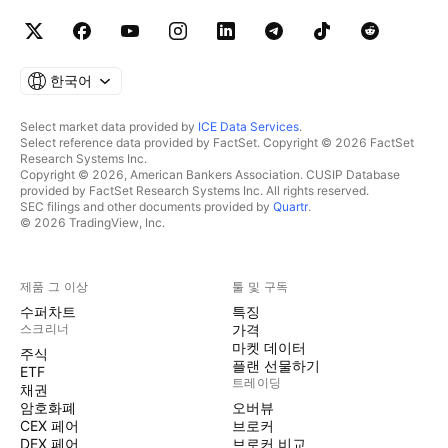
한국어
Select market data provided by
ICE Data Services
.
Select reference data provided by FactSet. Copyright © 2026 FactSet
Research Systems Inc.
Copyright © 2026, American Bankers Association. CUSIP Database
provided by FactSet Research Systems Inc. All rights reserved.
SEC filings and other documents provided by
Quartr
.
© 2026 TradingView, Inc.
제품 그 이상
툴 및 구독
수퍼차트
특징
스크리너
가격
마켓 데이터
주식
플랜 선물하기
ETF
트레이딩
채권
암호화폐
오버뷰
CEX 페어
브로커
DEX 페어
브로커 비교