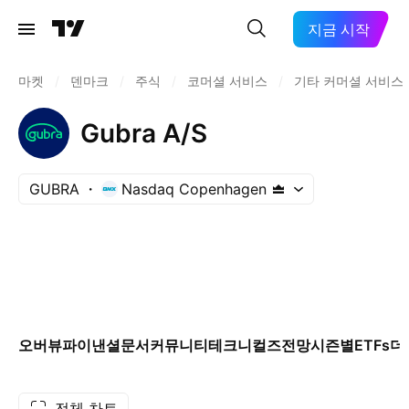
지금 시작
마켓
/
덴마크
/
주식
/
코머셜 서비스
/
기타 커머셜 서비스
Gubra A/S
GUBRA
Nasdaq Copenhagen
오버뷰
파이낸셜
문서
커뮤니티
테크니컬즈
전망
시즌별
ETFs
더
전체 차트