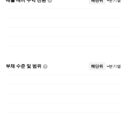
매출 대비 수익
전환
해단위
더보기
분기별
부채 수준 및
범위
해단위
더보기
분기별