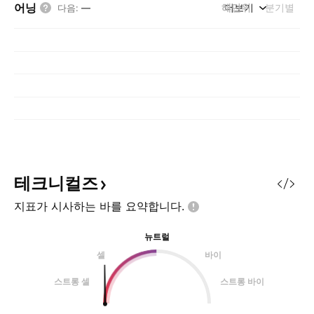
어닝
해단위
더보기
분기별
다음
:
—
테크니컬즈
지표가 시사하는 바를
요약합니다.
뉴트럴
셀
바이
스트롱 셀
스트롱 바이