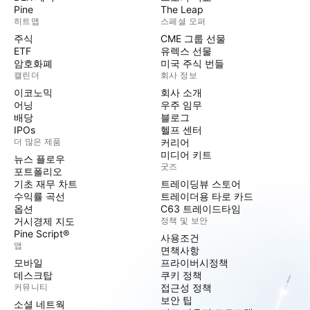
Pine
The Leap
히트맵
스페셜 오퍼
주식
CME 그룹 선물
ETF
유렉스 선물
암호화폐
미국 주식 번들
캘린더
회사 정보
이코노믹
회사 소개
어닝
우주 임무
배당
블로그
IPOs
헬프 센터
더 많은 제품
커리어
미디어 키트
뉴스 플로우
굿즈
포트폴리오
기초 재무 차트
트레이딩뷰 스토어
수익률 곡선
트레이더용 타로 카드
옵션
C63 트레이드타임
거시경제 지도
정책 및 보안
Pine Script®
사용조건
앱
면책사항
모바일
프라이버시정책
데스크탑
쿠키 정책
커뮤니티
접근성 정책
보안 팁
소셜 네트웍