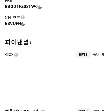
FIGI
BBG01FZSSTW6
CFI 코드
ESVUFN
파이낸셜
성과
해단위
더보기
분기별