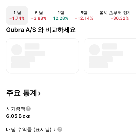
1 날
5 날
1달
6달
올해 초부터 현재
−1.74%
−3.88%
12.28%
−12.14%
−30.32%
Gubra A/S 와 비교하세요
주요
통계
시가총액
‪6.05 B‬
DKK
배당 수익률 (표시됨)