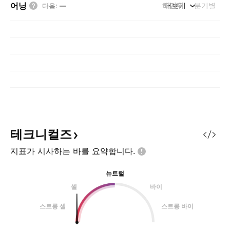
어닝
해단위
더보기
분기별
다음
:
—
테크니컬즈
지표가 시사하는 바를
요약합니다.
뉴트럴
셀
바이
스트롱 셀
스트롱 바이