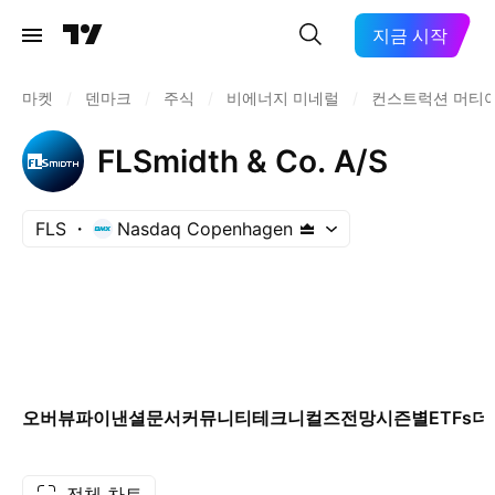
지금 시작
마켓
/
덴마크
/
주식
/
비에너지 미네럴
/
컨스트럭션 머티
FLSmidth & Co. A/S
FLS
Nasdaq Copenhagen
오버뷰
파이낸셜
문서
커뮤니티
테크니컬즈
전망
시즌별
ETFs
더
전체 차트