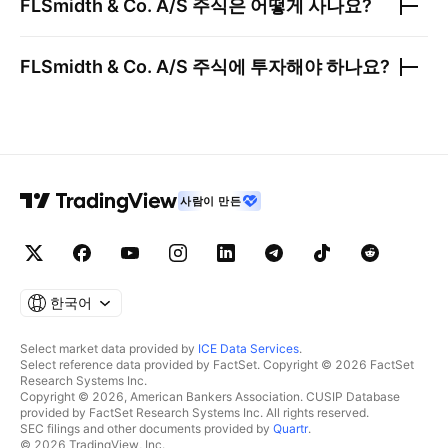
FLSmidth & Co. A/S
주식은 어떻게 사나요?
FLSmidth & Co. A/S
주식에 투자해야 하나요?
사람이 만든
한국어
Select market data provided by
ICE Data Services
.
Select reference data provided by FactSet. Copyright © 2026 FactSet
Research Systems Inc.
Copyright © 2026, American Bankers Association. CUSIP Database
provided by FactSet Research Systems Inc. All rights reserved.
SEC filings and other documents provided by
Quartr
.
© 2026 TradingView, Inc.