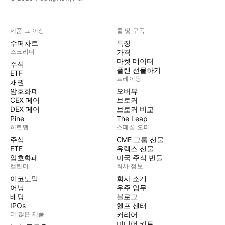
제품 그 이상
툴 및 구독
수퍼차트
특징
스크리너
가격
마켓 데이터
주식
플랜 선물하기
ETF
트레이딩
채권
암호화폐
오버뷰
CEX 페어
브로커
DEX 페어
브로커 비교
Pine
The Leap
히트맵
스페셜 오퍼
주식
CME 그룹 선물
ETF
유렉스 선물
암호화폐
미국 주식 번들
캘린더
회사 정보
이코노믹
회사 소개
어닝
우주 임무
배당
블로그
IPOs
헬프 센터
더 많은 제품
커리어
미디어 키트