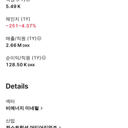
‪5.49 K‬
체인지 (1Y)
−251
−4.37%
매출/직원 (1Y)
‪2.66 M‬
DKK
순이익/직원 (1Y)
‪128.50 K‬
DKK
Details
섹터
비에너지 미네럴
산업
컨스트럭션 머티어리얼즈