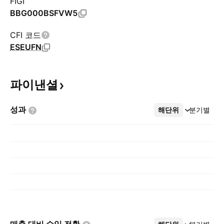
FIGI
BBG000BSFVW5
CFI 코드
ESEUFN
파이낸셜
성과
해단위
더보기
분기별