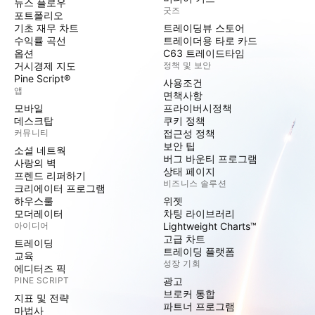
뉴스 플로우
굿즈
포트폴리오
기초 재무 차트
트레이딩뷰 스토어
수익률 곡선
트레이더용 타로 카드
옵션
C63 트레이드타임
거시경제 지도
정책 및 보안
Pine Script®
사용조건
앱
면책사항
모바일
프라이버시정책
데스크탑
쿠키 정책
커뮤니티
접근성 정책
보안 팁
소셜 네트웍
버그 바운티 프로그램
사랑의 벽
상태 페이지
프렌드 리퍼하기
비즈니스 솔루션
크리에이터 프로그램
하우스룰
위젯
모더레이터
차팅 라이브러리
아이디어
Lightweight Charts™
고급 차트
트레이딩
트레이딩 플랫폼
교육
성장 기회
에디터즈 픽
PINE SCRIPT
광고
브로커 통합
지표 및 전략
파트너 프로그램
마법사