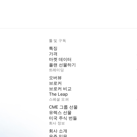
툴 및 구독
특징
가격
마켓 데이터
플랜 선물하기
트레이딩
오버뷰
브로커
브로커 비교
The Leap
스페셜 오퍼
CME 그룹 선물
유렉스 선물
미국 주식 번들
회사 정보
회사 소개
우주 임무