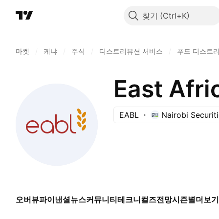
찾기
마켓
/
케냐
/
주식
/
디스트리뷰션 서비스
/
푸드 디스트
East Afri
EABL
Nairobi Securi
오버뷰
파이낸셜
뉴스
커뮤니티
테크니컬즈
전망
시즌별
더보기