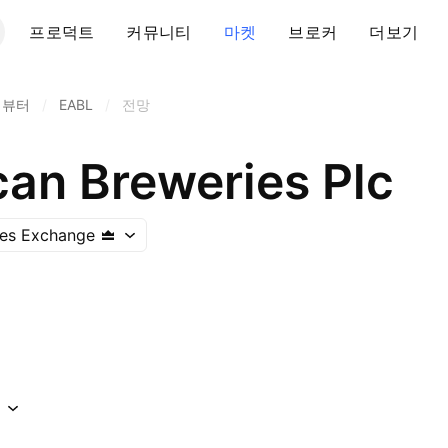
프로덕트
커뮤니티
마켓
브로커
더보기
리뷰터
/
EABL
/
전망
can Breweries Plc
ties Exchange