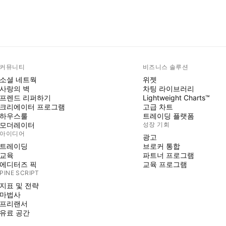
커뮤니티
비즈니스 솔루션
소셜 네트웍
위젯
사랑의 벽
차팅 라이브러리
프렌드 리퍼하기
Lightweight Charts™
크리에이터 프로그램
고급 차트
하우스룰
트레이딩 플랫폼
모더레이터
성장 기회
아이디어
광고
트레이딩
브로커 통합
교육
파트너 프로그램
에디터즈 픽
교육 프로그램
PINE SCRIPT
지표 및 전략
마법사
프리랜서
유료 공간