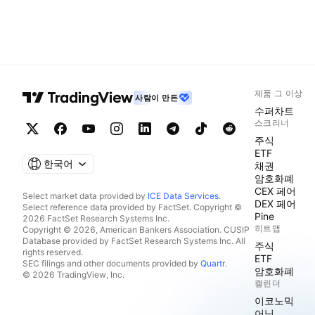
제품 그 이상
사람이 만든
수퍼차트
스크리너
주식
ETF
한국어
채권
암호화폐
CEX 페어
Select market data provided by
ICE Data Services
.
DEX 페어
Select reference data provided by FactSet. Copyright ©
Pine
2026 FactSet Research Systems Inc.
히트맵
Copyright © 2026, American Bankers Association. CUSIP
Database provided by FactSet Research Systems Inc. All
주식
rights reserved.
ETF
SEC filings and other documents provided by
Quartr
.
암호화폐
© 2026 TradingView, Inc.
캘린더
이코노믹
어닝