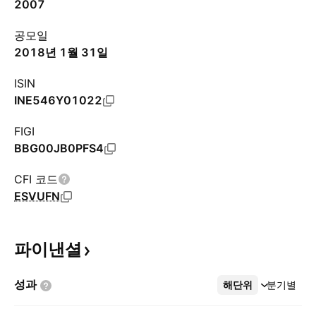
2007
공모일
2018년 1월 31일
ISIN
INE546Y01022
FIGI
BBG00JB0PFS4
CFI 코드
ESVUFN
파이낸셜
성과
해단위
더보기
분기별