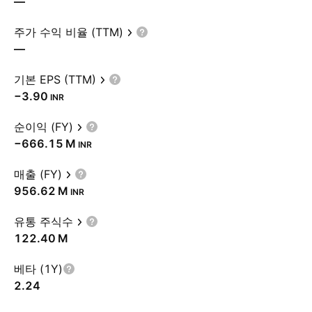
—
주가 수익 비율 (TTM)
—
기본 EPS (TTM)
−3.90
INR
순이익 (FY)
‪−666.15 M‬
INR
매출 (FY)
‪956.62 M‬
INR
유통 주식수
‪122.40 M‬
베타 (1Y)
2.24