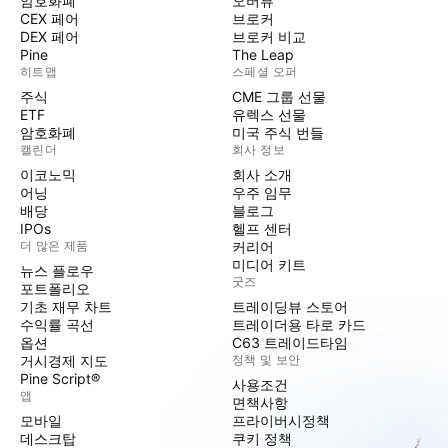
암호화폐
오버뷰
CEX 페어
브로커
DEX 페어
브로커 비교
Pine
The Leap
히트맵
스페셜 오퍼
주식
CME 그룹 선물
ETF
유렉스 선물
암호화폐
미국 주식 번들
캘린더
회사 정보
이코노믹
회사 소개
어닝
우주 임무
배당
블로그
IPOs
헬프 센터
더 많은 제품
커리어
미디어 키트
뉴스 플로우
굿즈
포트폴리오
기초 재무 차트
트레이딩뷰 스토어
수익률 곡선
트레이더용 타로 카드
옵션
C63 트레이드타임
거시경제 지도
정책 및 보안
Pine Script®
사용조건
앱
면책사항
모바일
프라이버시정책
데스크탑
쿠키 정책