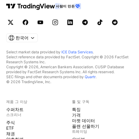
사람이 만든
한국어
Select market data provided by
ICE Data Services
.
Select reference data provided by FactSet. Copyright © 2026 FactSet
Research Systems Inc.
Copyright © 2026, American Bankers Association. CUSIP Database
provided by FactSet Research Systems Inc. All rights reserved.
SEC filings and other documents provided by
Quartr
.
© 2026 TradingView, Inc.
제품 그 이상
툴 및 구독
수퍼차트
특징
스크리너
가격
마켓 데이터
주식
플랜 선물하기
ETF
트레이딩
채권