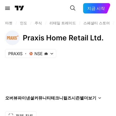
지금 시작
마켓
/
인도
/
주식
/
리테일 트레이드
/
스페셜티 스토어
/
Praxis Home Retail Ltd.
PRAXIS
NSE
오버뷰
파이낸셜
커뮤니티
테크니컬즈
시즌별
더보기
전체 차트