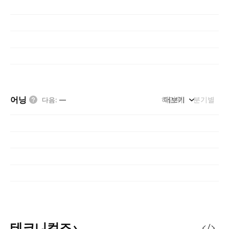
어닝
해단위
더보기
분기별
다음
:
—
테크니컬즈