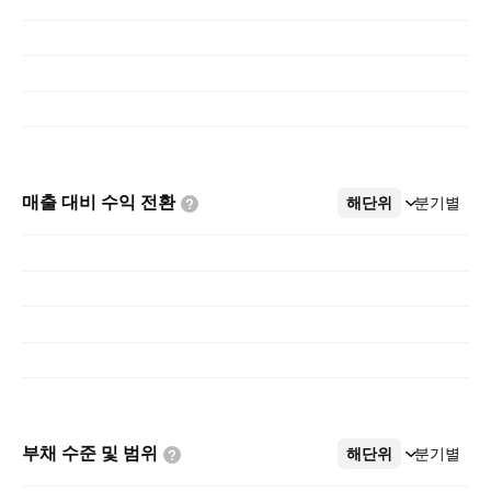
매출 대비 수익
전환
해단위
더보기
분기별
부채 수준 및
범위
해단위
더보기
분기별