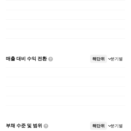
매출 대비 수익
전환
해단위
더보기
분기별
부채 수준 및
범위
해단위
더보기
분기별