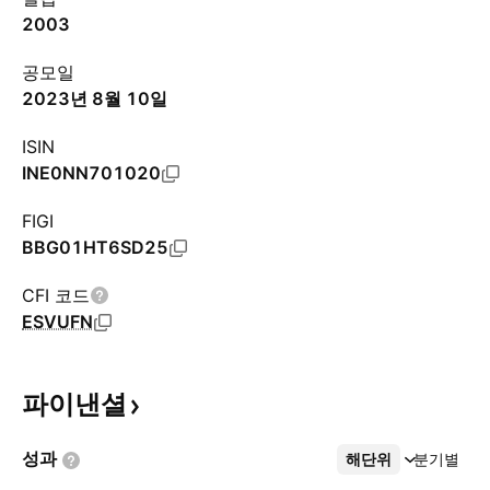
2003
공모일
2023년 8월 10일
ISIN
INE0NN701020
FIGI
BBG01HT6SD25
CFI 코드
ESVUFN
파이낸셜
성과
해단위
더보기
분기별