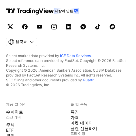
사람이 만든
한국어
Select market data provided by
ICE Data Services
.
Select reference data provided by FactSet. Copyright © 2026 FactSet
Research Systems Inc.
Copyright © 2026, American Bankers Association. CUSIP Database
provided by FactSet Research Systems Inc. All rights reserved.
SEC filings and other documents provided by
Quartr
.
© 2026 TradingView, Inc.
제품 그 이상
툴 및 구독
수퍼차트
특징
스크리너
가격
마켓 데이터
주식
플랜 선물하기
ETF
트레이딩
채권