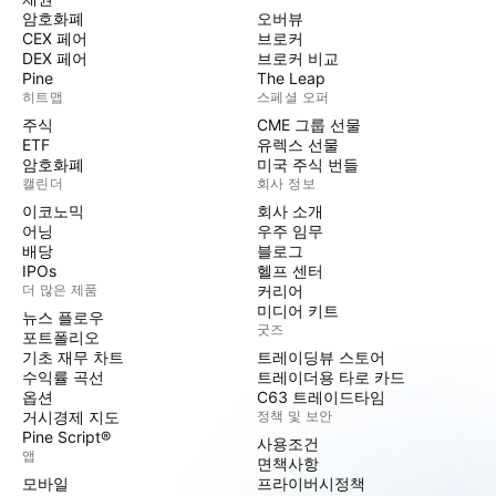
암호화폐
오버뷰
CEX 페어
브로커
DEX 페어
브로커 비교
Pine
The Leap
히트맵
스페셜 오퍼
주식
CME 그룹 선물
ETF
유렉스 선물
암호화폐
미국 주식 번들
캘린더
회사 정보
이코노믹
회사 소개
어닝
우주 임무
배당
블로그
IPOs
헬프 센터
더 많은 제품
커리어
미디어 키트
뉴스 플로우
굿즈
포트폴리오
기초 재무 차트
트레이딩뷰 스토어
수익률 곡선
트레이더용 타로 카드
옵션
C63 트레이드타임
거시경제 지도
정책 및 보안
Pine Script®
사용조건
앱
면책사항
모바일
프라이버시정책