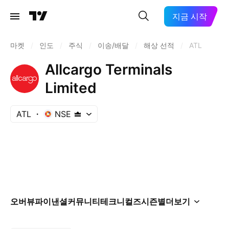
지금 시작
마켓
/
인도
/
주식
/
이송/배달
/
해상 선적
/
ATL
Allcargo Terminals
Limited
ATL
NSE
오버뷰
파이낸셜
커뮤니티
테크니컬즈
시즌별
더보기