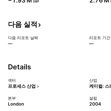
‪−1.93 M‬
‪2.76 M‬
GBP
다음
실적
다음 리포트 날짜
리포트 기간
—
—
Details
섹터
산업
프로세스 산업
케미컬: 
본부
설립
London
2004