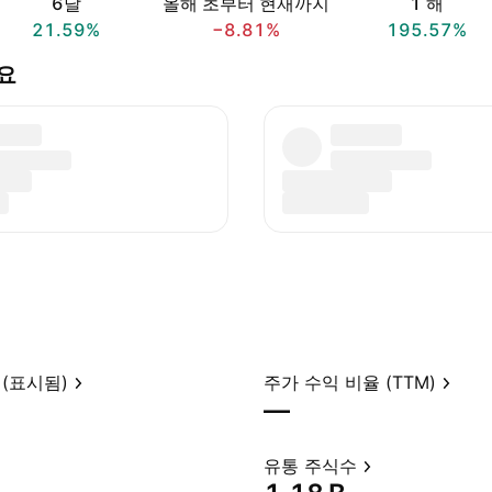
6달
올해 초부터 현재까지
1 해
21.59%
−8.81%
195.57%
세요
(표시됨)
주가 수익 비율 (TTM)
—
유통 주식수