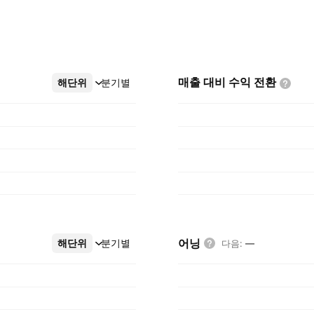
매출 대비 수익
전환
해단위
더보기
분기별
어닝
해단위
더보기
분기별
다음
:
—