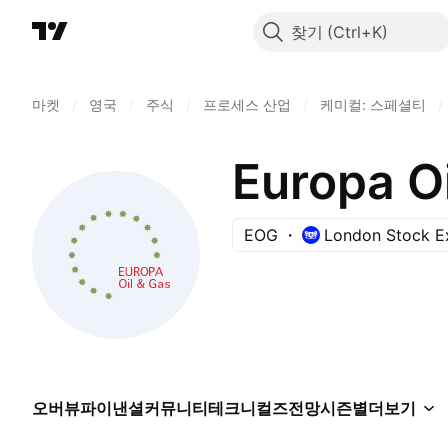
찾기
마켓
/
영국
/
주식
/
프로세스 산업
/
케미컬: 스페셜티
/
Europa Oi
EOG
London Stock E
오버뷰
파이낸셜
커뮤니티
테크니컬즈
전망
시즌별
더보기