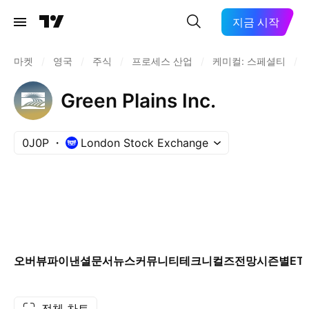
지금 시작
마켓
/
영국
/
주식
/
프로세스 산업
/
케미컬: 스페셜티
/
Green Plains Inc.
0J0P
London Stock Exchange
오버뷰
파이낸셜
문서
뉴스
커뮤니티
테크니컬즈
전망
시즌별
ET
전체 차트