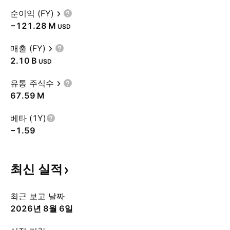
순이익 (FY)
‪−121.28 M‬
USD
매출 (FY)
‪2.10 B‬
USD
유통 주식수
‪67.59 M‬
베타 (1Y)
−1.59
최신
실적
최근 보고 날짜
2026년 8월 6일