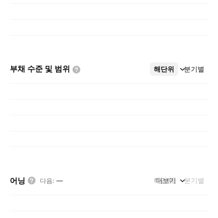
부채 수준 및
범위
해단위
더보기
분기별
어닝
해단위
더보기
분기별
다음
:
—