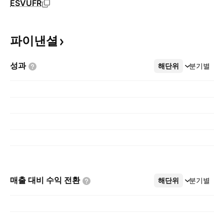
ESVUFR
파이낸셜
성과
해단위
더보기
분기별
매출 대비 수익
전환
해단위
더보기
분기별