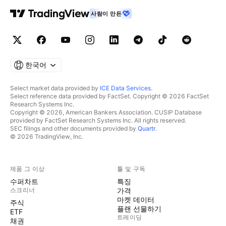
사람이 만든
한국어
Select market data provided by
ICE Data Services
.
Select reference data provided by FactSet. Copyright © 2026 FactSet
Research Systems Inc.
Copyright © 2026, American Bankers Association. CUSIP Database
provided by FactSet Research Systems Inc. All rights reserved.
SEC filings and other documents provided by
Quartr
.
© 2026 TradingView, Inc.
제품 그 이상
툴 및 구독
수퍼차트
특징
스크리너
가격
마켓 데이터
주식
플랜 선물하기
ETF
트레이딩
채권