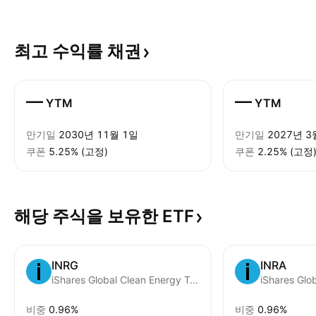
최고 수익률
채권
—
—
YTM
YTM
만기일
2030년 11월 1일
만기일
2027년 3
쿠폰
5.25% (고정)
쿠폰
2.25% (고정
해당 주식을 보유한
ETF
INRG
INRA
iShares Global Clean Energy Transition UCITS ETD USD
비중
0.96%
비중
0.96%