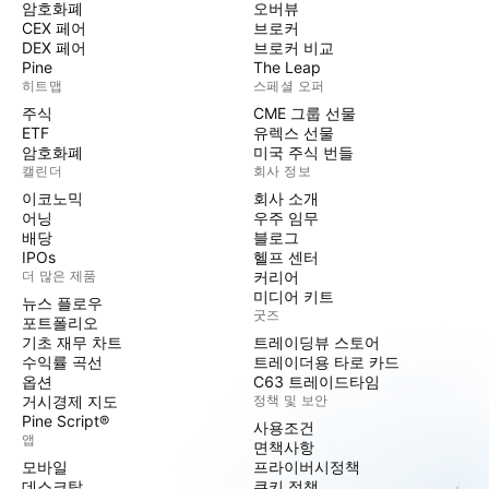
암호화폐
오버뷰
CEX 페어
브로커
DEX 페어
브로커 비교
Pine
The Leap
히트맵
스페셜 오퍼
주식
CME 그룹 선물
ETF
유렉스 선물
암호화폐
미국 주식 번들
캘린더
회사 정보
이코노믹
회사 소개
어닝
우주 임무
배당
블로그
IPOs
헬프 센터
더 많은 제품
커리어
미디어 키트
뉴스 플로우
굿즈
포트폴리오
기초 재무 차트
트레이딩뷰 스토어
수익률 곡선
트레이더용 타로 카드
옵션
C63 트레이드타임
거시경제 지도
정책 및 보안
Pine Script®
사용조건
앱
면책사항
모바일
프라이버시정책
데스크탑
쿠키 정책