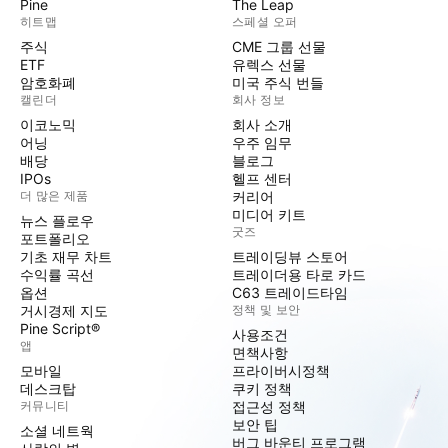
Pine
The Leap
히트맵
스페셜 오퍼
주식
CME 그룹 선물
ETF
유렉스 선물
암호화폐
미국 주식 번들
캘린더
회사 정보
이코노믹
회사 소개
어닝
우주 임무
배당
블로그
IPOs
헬프 센터
더 많은 제품
커리어
미디어 키트
뉴스 플로우
굿즈
포트폴리오
기초 재무 차트
트레이딩뷰 스토어
수익률 곡선
트레이더용 타로 카드
옵션
C63 트레이드타임
거시경제 지도
정책 및 보안
Pine Script®
사용조건
앱
면책사항
모바일
프라이버시정책
데스크탑
쿠키 정책
커뮤니티
접근성 정책
보안 팁
소셜 네트웍
버그 바운티 프로그램