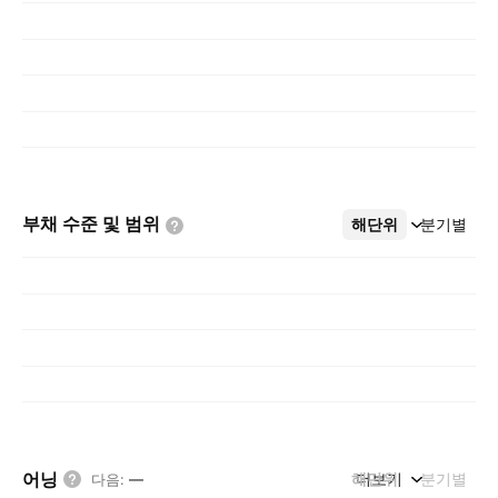
부채 수준 및
범위
해단위
더보기
분기별
어닝
해단위
더보기
분기별
다음
:
—