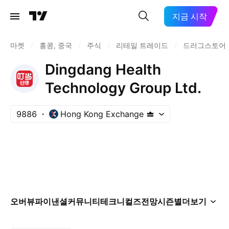
지금 시작
마켓
/
홍콩, 중국
/
주식
/
리테일 트레이드
/
드러그스토어
Dingdang Health
Technology Group Ltd.
9886
Hong Kong Exchange
오버뷰
파이낸셜
커뮤니티
테크니컬즈
전망
시즌별
더보기