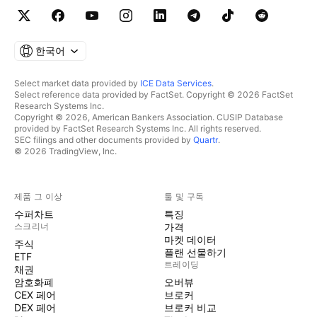
한국어
Select market data provided by
ICE Data Services
.
Select reference data provided by FactSet. Copyright © 2026 FactSet
Research Systems Inc.
Copyright © 2026, American Bankers Association. CUSIP Database
provided by FactSet Research Systems Inc. All rights reserved.
SEC filings and other documents provided by
Quartr
.
© 2026 TradingView, Inc.
제품 그 이상
툴 및 구독
수퍼차트
특징
스크리너
가격
마켓 데이터
주식
플랜 선물하기
ETF
트레이딩
채권
암호화폐
오버뷰
CEX 페어
브로커
DEX 페어
브로커 비교