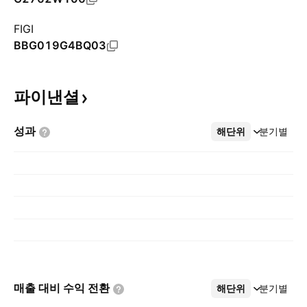
FIGI
BBG019G4BQ03
파이낸셜
성과
해단위
더보기
분기별
매출 대비 수익
전환
해단위
더보기
분기별