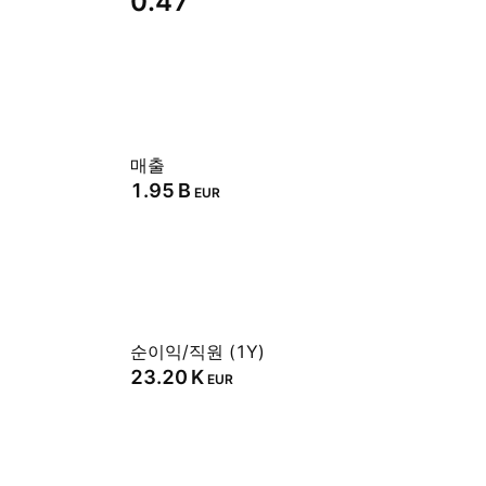
0.47
매출
‪1.95 B‬
EUR
순이익/직원 (1Y)
‪23.20 K‬
EUR