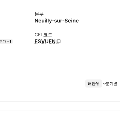
본부
Neuilly-sur-Seine
CFI 코드
ESVUFN
추가 +1
해단위
더보기
분기별