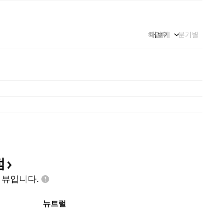
해단위
더보기
분기별
점
인
뷰입니다.
뉴트럴