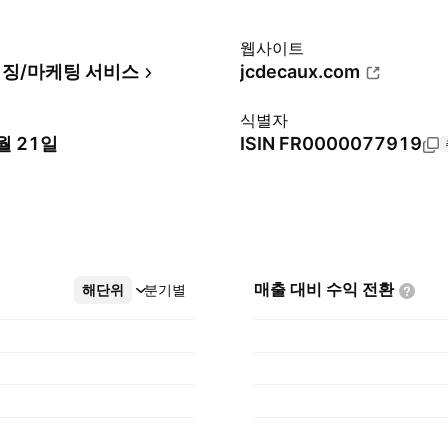
웹사이트
징/마케팅 서비스
jcdecaux.com
식별자
월 21일
ISIN
FR0000077919
매출 대비 수익
전환
해단위
더보기
분기별