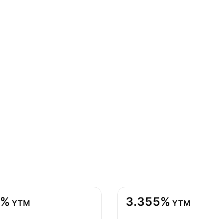
3%
3.355%
YTM
YTM