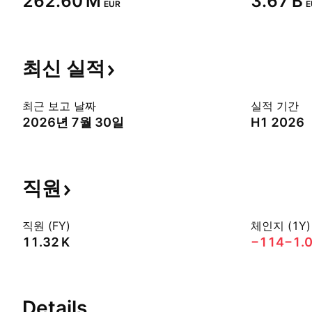
‪262.60 M‬
‪3.67 B‬
EUR
E
최신
실적
최근 보고 날짜
실적 기간
2026년 7월 30일
H1 2026
직원
직원 (FY)
체인지 (1Y)
‪11.32 K‬
−114
−1.
Details