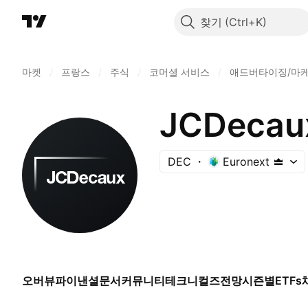
찾기
마켓
/
프랑스
/
주식
/
코머셜 서비스
/
애드버타이징/마케
JCDecau
DEC
Euronext
오버뷰
파이낸셜
문서
커뮤니티
테크니컬즈
전망
시즌별
ETFs