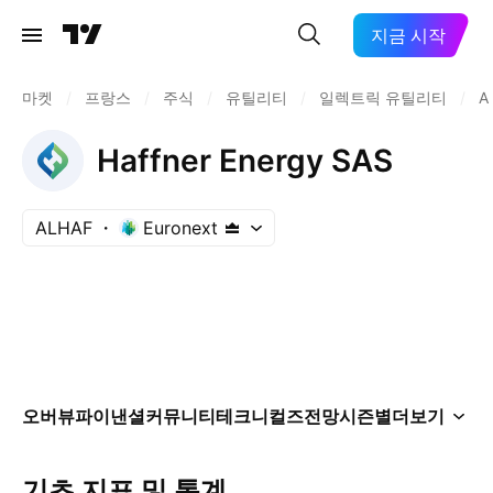
지금 시작
마켓
/
프랑스
/
주식
/
유틸리티
/
일렉트릭 유틸리티
/
A
Haffner Energy SAS
ALHAF
Euronext
오버뷰
파이낸셜
커뮤니티
테크니컬즈
전망
시즌별
더보기
기초 지표 및 통계